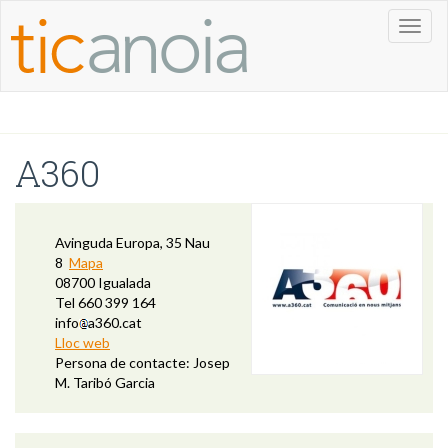
Toggl
naviga
A360
Avinguda Europa, 35 Nau
8
Mapa
08700 Igualada
Tel 660 399 164
info
a360.cat
Lloc web
Persona de contacte: Josep
M. Taribó Garcia