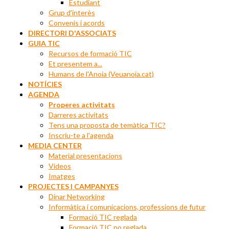
Estudiant
Grup d'interès
Convenis i acords
DIRECTORI D'ASSOCIATS
GUIA TIC
Recursos de formació TIC
Et presentem a...
Humans de l'Anoia (Veuanoia.cat)
NOTÍCIES
AGENDA
Properes activitats
Darreres activitats
Tens una proposta de temàtica TIC?
Inscriu-te a l'agenda
MEDIA CENTER
Material presentacions
Videos
Imatges
PROJECTES I CAMPANYES
Dinar Networking
Informàtica i comunicacions, professions de futur
Formació TIC reglada
Formació TIC no reglada