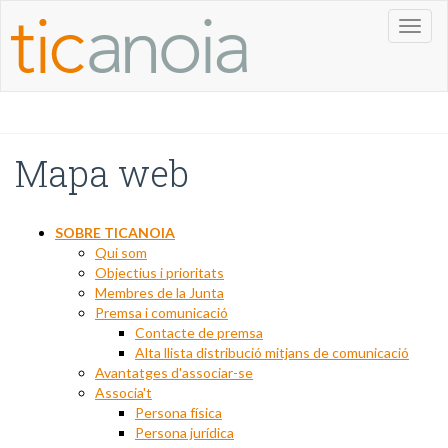
Toggl
naviga
Mapa web
SOBRE TICANOIA
Qui som
Objectius i prioritats
Membres de la Junta
Premsa i comunicació
Contacte de premsa
Alta llista distribució mitjans de comunicació
Avantatges d'associar-se
Associa't
Persona física
Persona jurídica