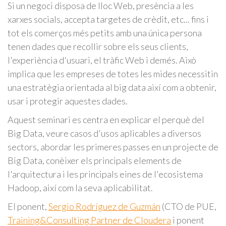
Si un negoci disposa de lloc Web, presència a les
xarxes socials, accepta targetes de crèdit, etc... fins i
tot els comerços més petits amb una única persona
tenen dades que recollir sobre els seus clients,
l'experiència d'usuari, el tràfic Web i demés. Això
implica que les empreses de totes les mides necessitin
una estratègia orientada al big data així com a obtenir,
usar i protegir aquestes dades.
Aquest seminari es centra en explicar el perquè del
Big Data, veure casos d'usos aplicables a diversos
sectors, abordar les primeres passes en un projecte de
Big Data, conèixer els principals elements de
l'arquitectura i les principals eines de l'ecosistema
Hadoop, així com la seva aplicabilitat.
El ponent,
Sergio Rodríguez de Guzmán
(CTO de PUE,
Training&Consulting Partner de Cloudera
i ponent