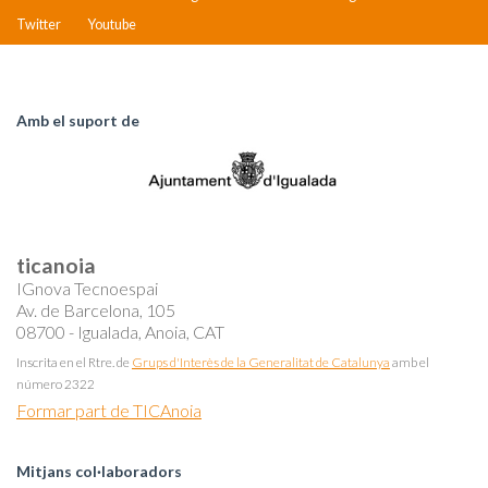
Twitter
Youtube
Amb el suport de
ticanoia
IGnova Tecnoespai
Av. de Barcelona, 105
08700 - Igualada, Anoia, CAT
Inscrita en el Rtre. de
Grups d'Interès de la Generalitat de Catalunya
amb el
número 2322
Formar part de TICAnoia
Mitjans col·laboradors