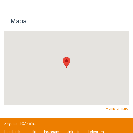
Mapa
+ ampliar mapa
Segueix TICAnoia a:
Facebook
Flickr
Instagam
Linkedin
Telegram