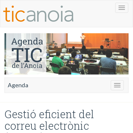
Toggl
naviga
Agenda
Toggle
navigati
Gestió eficient del
correu electrònic