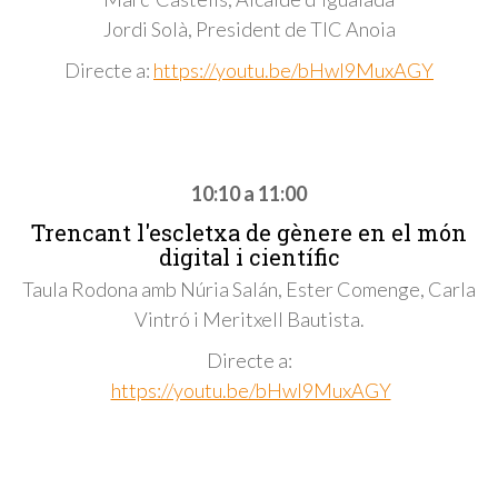
Jordi Solà, President de TIC Anoia
Directe a:
https://youtu.be/bHwI9MuxAGY
10:10 a 11:00
Trencant l'escletxa de gènere en el món
digital i científic
Taula Rodona amb Núria Salán, Ester Comenge, Carla
Vintró i Meritxell Bautista.
Directe a:
https://youtu.be/bHwI9MuxAGY