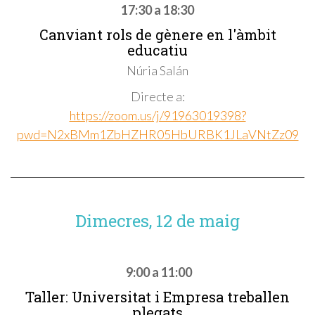
17:30 a 18:30
Canviant rols de gènere en l'àmbit
educatiu
Núria Salán
Directe a:
https://zoom.us/j/91963019398?
pwd=N2xBMm1ZbHZHR05HbURBK1JLaVNtZz09
Dimecres, 12 de maig
9:00 a 11:00
Taller: Universitat i Empresa treballen
plegats