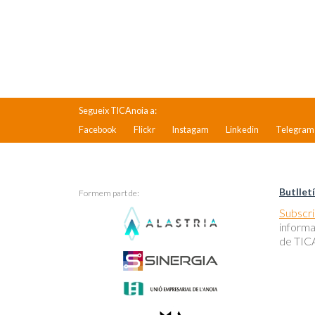
Segueix TICAnoia a:
Facebook
Flickr
Instagam
Linkedin
Telegram
Butlletí
Formem part de:
Subscriu
informa
de TICA