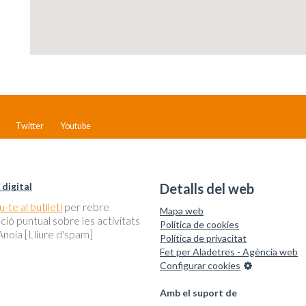
Twitter
Youtube
 digital
Detalls del web
-te al butlletí
per rebre
Mapa web
ció puntual sobre les activitats
Política de cookies
noia [Lliure d'spam]
Política de privacitat
Fet per Aladetres - Agència web
Configurar cookies
Amb el suport de