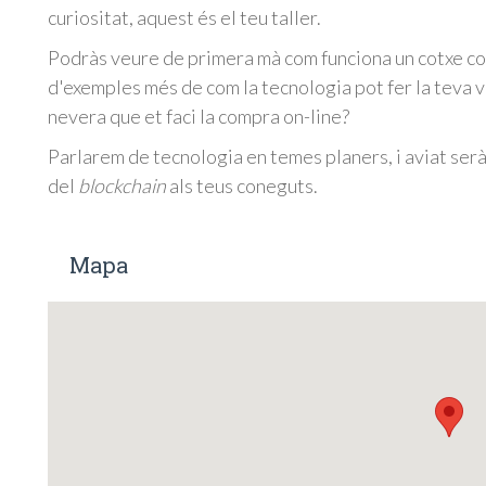
curiositat, aquest és el teu taller.
Podràs veure de primera mà com funciona un cotxe con
d'exemples més de com la tecnologia pot fer la teva v
nevera que et faci la compra on-line?
Parlarem de tecnologia en temes planers, i aviat serà
del
blockchain
als teus coneguts.
Mapa