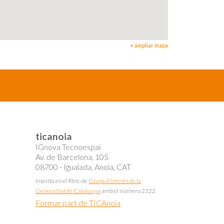
+ ampliar mapa
ticanoia
IGnova Tecnoespai
Av. de Barcelona, 105
08700 - Igualada, Anoia, CAT
Inscrita en el Rtre. de
Grups d'Interès de la
Generalitat de Catalunya
amb el número 2322
Formar part de TICAnoia