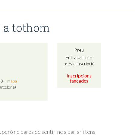
r a tothom
Preu
Entrada lliure
prèvia inscripció
Inscripcions
tancades
23 -
mapa
arcelona)
, però no pares de sentir-ne a parlar i tens