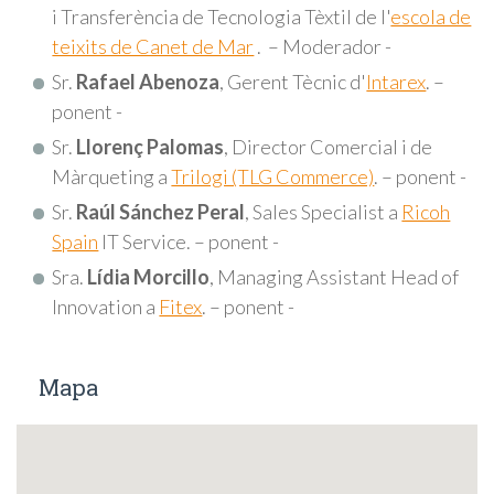
i Transferència de Tecnologia Tèxtil de l'
escola de
teixits de Canet de Mar
. – Moderador -
Sr.
Rafael Abenoza
, Gerent Tècnic d'
Intarex
. –
ponent -
Sr.
Llorenç Palomas
, Director Comercial i de
Màrqueting a
Trilogi (TLG Commerce)
. – ponent -
Sr.
Raúl Sánchez Peral
, Sales Specialist a
Ricoh
Spain
IT Service. – ponent -
Sra.
Lídia Morcillo
, Managing Assistant Head of
Innovation a
Fitex
. – ponent -
Mapa