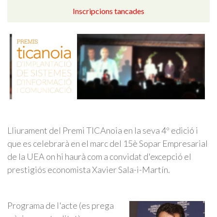
Inscripcions tancades
Lliurament del Premi TICAnoia en la seva 4º edició i
que es celebrarà en el marc del 15è Sopar Empresarial
de la UEA on hi haurà com a convidat d'excepció el
prestigiós economista Xavier Sala-i-Martín.
Programa de l'acte (es prega