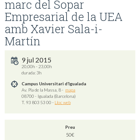
marc del Sopar
Empresarial de la UEA
amb Xavier Sala-i-
Martín
9 jul 2015
20,00h - 23,00h
durada: 3h
Campus Universitari d’Igualada
Av. Pla de la Massa, 8 -
mapa
08700 - Igualada (Barcelona)
T. 93 803 53 00 -
Lloc web
Preu
50€