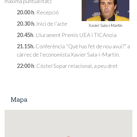
màxima puntualitat):
20.00 h
. Recepció
20.30 h.
Inici de l'acte
Xavier Sala-i-Martín
20.45h
. Lliurament Premis UEA i TICAnoia
21.15h.
Conferència "Què has fet de nou avui?” a
càrrec de l'economista Xavier Sala-i-Martín.
22:00 h
. Còctel Sopar relacional, a peu dret
Mapa