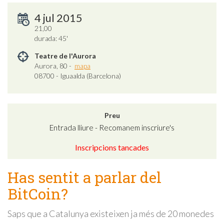
4 jul 2015
21,00
durada: 45'
Teatre de l'Aurora
Aurora, 80 -
mapa
08700 - Iguaalda (Barcelona)
Preu
Entrada lliure - Recomanem inscriure's
Inscripcions tancades
Has sentit a parlar del
BitCoin?
Saps que a Catalunya existeixen ja més de 20 monedes