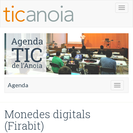
Toggl
naviga
Agenda
Toggle
navigati
Monedes digitals
(Firabit)