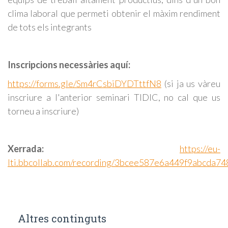
clima laboral que permeti obtenir el màxim rendiment
de tots els integrants
Inscripcions necessàries aquí:
https://forms.gle/Sm4rCsbiDYDTttfN8
(si ja us vàreu
inscriure a l'anterior seminari TIDIC, no cal que us
torneu a inscriure)
Xerrada:
https://eu-
lti.bbcollab.com/recording/3bcee587e6a449f9abcda7
Altres continguts