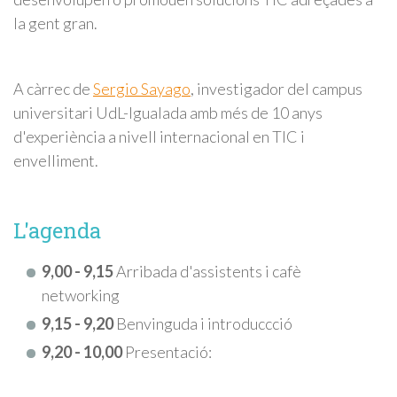
la gent gran.
A càrrec de
Sergio Sayago
, investigador del campus
universitari UdL-Igualada amb més de 10 anys
d'experiència a nivell internacional en TIC i
envelliment.
L'agenda
9,00 - 9,15
Arribada d'assistents i cafè
networking
9,15 - 9,20
Benvinguda i introduccció
9,20 - 10,00
Presentació: