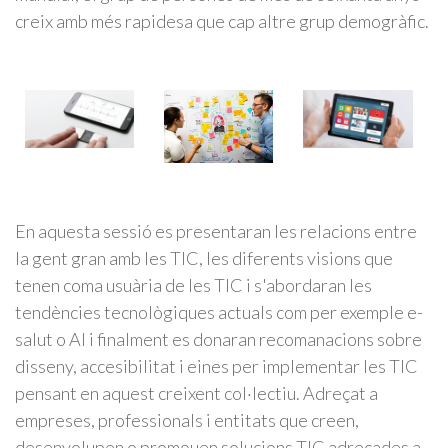
creix amb més rapidesa que cap altre grup demogràfic.
En aquesta sessió es presentaran les relacions entre
la gent gran amb les TIC, les diferents visions que
tenen coma usuària de les TIC i s'abordaran les
tendències tecnològiques actuals com per exemple e-
salut o AI i finalment es donaran recomanacions sobre
disseny, accesibilitat i eines per implementar les TIC
pensant en aquest creixent col·lectiu. Adreçat a
empreses, professionals i entitats que creen,
desenvolupen o promouen solucions TIC adreçades a