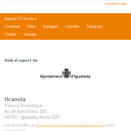
+ ampliar mapa
Segueix TICAnoia a:
Facebook
Flickr
Instagam
Linkedin
Telegram
Twitter
Youtube
Amb el suport de
ticanoia
IGnova Tecnoespai
Av. de Barcelona, 105
08700 - Igualada, Anoia, CAT
Inscrita en el Rtre. de
Grups d'Interès de la Generalitat de Catalunya
amb el
número 2322