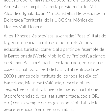
Aquest acte comptarà amb la presidència del M.I.
Alcalde d'Igualada, Sr. Marc Castells i Berzosa, i de la
Delegada Territorial de la UOC Sra. Mònica de
Llorens Vall-Llosera.
A les 19 hores, és prevista la xerrada: “Possibilitats de
la georeferenciació i altres eines en els àmbits
educatius, turístic i comercial a partir de l'exemple de
la Barcelonada (World Mobile City Project)”, a càrrec
de Ramon Barlam Aspachs. En la xerrada, entre altres
coses, s'analitzarà l'èxit de l'activitat realitzada per
2000 alumnes dels instituts de les rodalies d'Alcoi,
Barcelona, Manresa i València, descobrint les
respectives ciutats a través dels seus smartphones
(georeferenciació, realitat augmentada, codis QR,
etc.) com a exemple de les grans possibilitats de la
georeferenciació en diversos àmbits.