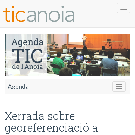
Toggl
naviga
Agenda
Toggle
navigati
Xerrada sobre
georeferenciació a