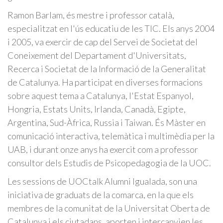
Ramon Barlam, és mestre i professor català,
especialitzat en l'ús educatiu de les TIC. Els anys 2004
i 2005, va exercir de cap del Servei de Societat del
Coneixement del Departament d'Universitats,
Recerca i Societat de la Informació de la Generalitat
de Catalunya. Ha participat en diverses formacions
sobre aquest tema a Catalunya, l'Estat Espanyol,
Hongria, Estats Units, Irlanda, Canadà, Egipte,
Argentina, Sud-Àfrica, Russia i Taiwan. És Màster en
comunicació interactiva, telemàtica i multimèdia per la
UAB, i durant onze anys ha exercit com a professor
consultor dels Estudis de Psicopedagogia de la UOC.
Les sessions de UOCtalk Alumni Igualada, son una
iniciativa de graduats de la comarca, en la que els
membres de la comunitat de la Universitat Oberta de
Catalunya i els ciutadans, aporten i intercanvien les