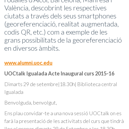
València, descobrint les respectives
ciutats a través dels seus smartphones
(georeferenciació, realitat augmentada,
codis QR, etc.) com a exemple de les
grans possibilitats de la georeferenciació
en diversos àmbits.
www.alumni.uoc.edu
UOCtalk Igualada Acte Inaugural curs 2015-16
Dimarts 29 de setembre|18.30h| Biblioteca central
Igualada
Benvolguda, benvolgut,
Ens plau convidar-te a una nova sessió UOCtalk on es
farà la presentació de les activitats del curs que tindrà
lloc el proper dimarts 29 de Setembre a les 18.30h.