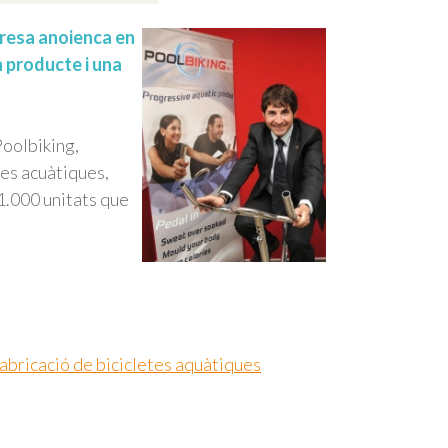
presa anoienca en
n producte i una
oolbiking,
tes acuàtiques,
1.000 unitats que
fabricació de bicicletes aquàtiques