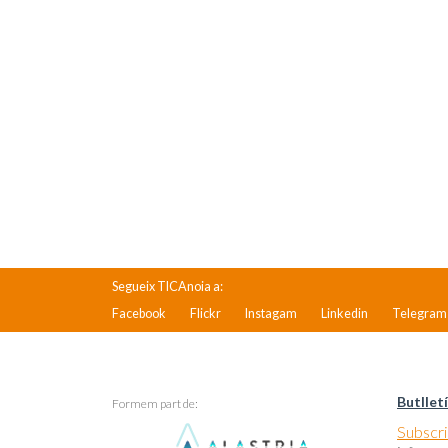
Segueix TICAnoia a:
Facebook
Flickr
Instagam
Linkedin
Telegram
Butlletí
Formem part de:
Subscriu