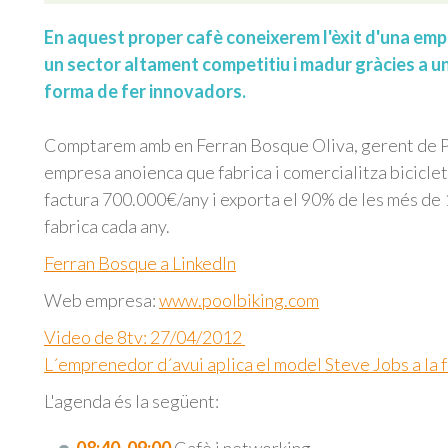
En aquest proper cafè coneixerem l'èxit d'una em
un sector altament competitiu i madur gràcies a u
forma de fer innovadors.
Comptarem amb en Ferran Bosque Oliva, gerent de P
empresa anoienca que fabrica i comercialitza bicicle
factura 700.000€/any i exporta el 90% de les més de 
fabrica cada any.
Ferran Bosque a LinkedIn
Web empresa:
www.poolbiking.com
Video de 8tv: 27/04/2012
L´emprenedor d´avui aplica el model Steve Jobs a la 
L'agenda és la següent: