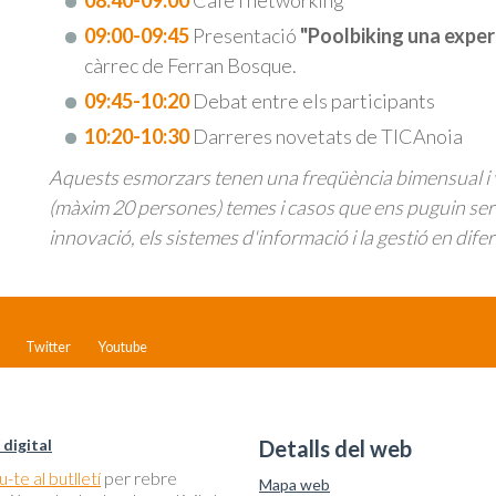
08:40-09:00
Cafè i networking
09:00-09:45
Presentació
"Poolbiking una exper
càrrec de Ferran Bosque.
09:45-10:20
Debat entre els participants
10:20-10:30
Darreres novetats de TICAnoia
Aquests esmorzars tenen una freqüència bimensual i v
(màxim 20 persones) temes i casos que ens puguin ser d'
innovació, els sistemes d'informació i la gestió en dife
Twitter
Youtube
 digital
Detalls del web
-te al butlletí
per rebre
Mapa web