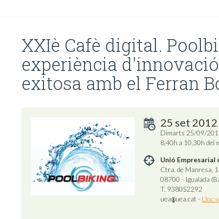
XXIè Cafè digital. Poolb
experiència d'innovació
exitosa amb el Ferran 
25 set 2012
Dimarts 25/09/201
8,40h a 10,30h del 
Unió Empresarial 
Ctra. de Manresa, 1
08700 - Igualada (B
T. 938052292
uea
uea.cat
-
Lloc 