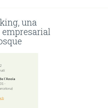
iking, una
 empresarial
Bosque
2
matí
de l´Anoia
31 -
arcelona)
web