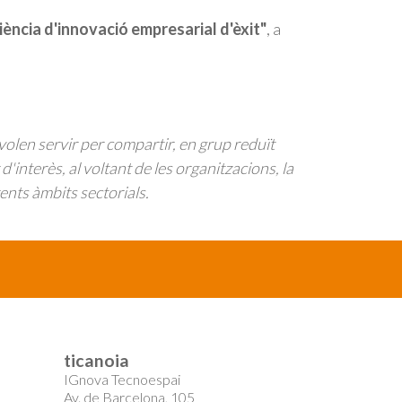
iència d'innovació empresarial d'èxit"
, a
olen servir per compartir, en grup reduït
interès, al voltant de les organitzacions, la
rents àmbits sectorials.
ticanoia
IGnova Tecnoespai
Av. de Barcelona, 105