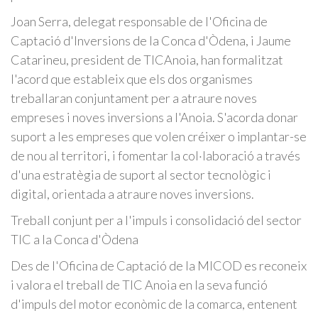
Joan Serra, delegat responsable de l'Oficina de
Captació d'Inversions de la Conca d'Òdena, i Jaume
Catarineu, president de TICAnoia, han formalitzat
l'acord que estableix que els dos organismes
treballaran conjuntament per a atraure noves
empreses i noves inversions a l'Anoia. S'acorda donar
suport a les empreses que volen créixer o implantar-se
de nou al territori, i fomentar la col·laboració a través
d'una estratègia de suport al sector tecnològic i
digital, orientada a atraure noves inversions.
Treball conjunt per a l'impuls i consolidació del sector
TIC a la Conca d'Òdena
Des de l'Oficina de Captació de la MICOD es reconeix
i valora el treball de TIC Anoia en la seva funció
d'impuls del motor econòmic de la comarca, entenent