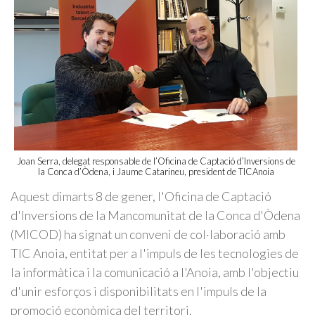
Joan Serra, delegat responsable de l’Oficina de Captació d’Inversions de
la Conca d’Òdena, i Jaume Catarineu, president de TICAnoia
Aquest dimarts 8 de gener, l'Oficina de Captació
d'Inversions de la Mancomunitat de la Conca d'Òdena
(MICOD) ha signat un conveni de col·laboració amb
TIC Anoia, entitat per a l'impuls de les tecnologies de
la informàtica i la comunicació a l'Anoia, amb l'objectiu
d'unir esforços i disponibilitats en l'impuls de la
promoció econòmica del territori.