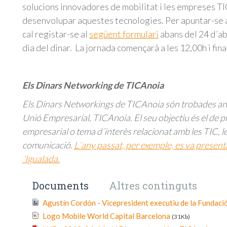
solucions innovadores de mobilitat i les empreses T
desenvolupar aquestes tecnologies. Per apuntar-se 
cal registar-se al
següent formulari
abans del 24 d´abr
dia del dinar. La jornada començarà a les 12,00h i fina
Els Dinars Networking de TICAnoia
Els Dinars Networkings de TICAnoia són trobades anua
Unió Empresarial, TICAnoia. El seu objectiu és el de 
empresarial o tema d´interès relacionat amb les TIC, le
comunicació.
L´any passat, per exemple, es va presentar
´Igualada.
Documents
Altres continguts
Agustín Cordón - Vicepresident executiu de la Funda
Logo Mobile World Capital Barcelona
(31Kb)