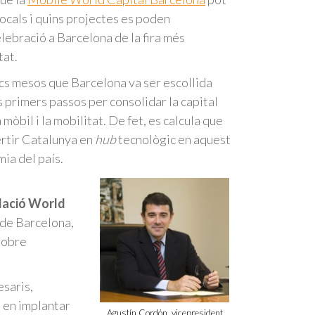
ocals i quins projectes es poden
elebració a Barcelona de la fira més
tat.
ocs mesos que Barcelona va ser escollida
ls primers passos per consolidar la capital
mòbil i la mobilitat. De fet, es calcula que
ertir Catalunya en
hub
tecnològic en aquest
mia del país.
ndació World
 de Barcelona,
sobre
saris,
 en implantar
Agustín Cordón, vicepresident