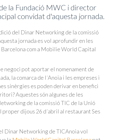
 de la Fundació MWC i director
ncipal convidat d'aquesta jornada.
edició del Dinar Networking de la comissió
aquesta jornada es vol aprofundir en les
 Barcelona com a Mobilie World Capital
de negoci pot aportar el nomenament de
da, la comarca de l´Anoia i les empreses i
es sinèrgies es poden derivar en benefici
rritori? Aquestes són algunes de les
etworking de la comissió TIC de la Unió
 proper dijous 26 d´abril al restaurant Ses
el Dinar Networking de TICAnoia vol
que la
Mobile World Capital Barcelona
pot