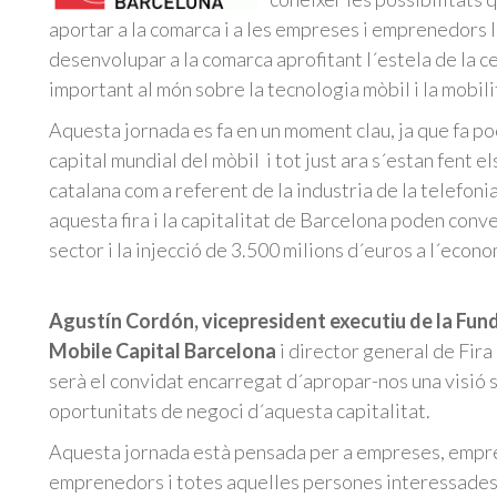
aportar a la comarca i a les empreses i emprenedors l
desenvolupar a la comarca aprofitant l´estela de la c
important al món sobre la tecnologia mòbil i la mobili
Aquesta jornada es fa en un moment clau, ja que fa p
capital mundial del mòbil i tot just ara s´estan fent e
catalana com a referent de la industria de la telefonia 
aquesta fira i la capitalitat de Barcelona poden conv
sector i la injecció de 3.500 milions d´euros a l´econo
Agustín Cordón, vicepresident executiu de la Fu
Mobile Capital Barcelona
i director general de Fira
serà el convidat encarregat d´apropar-nos una visió 
oportunitats de negoci d´aquesta capitalitat.
Aquesta jornada està pensada per a empreses, empre
emprenedors i totes aquelles persones interessades