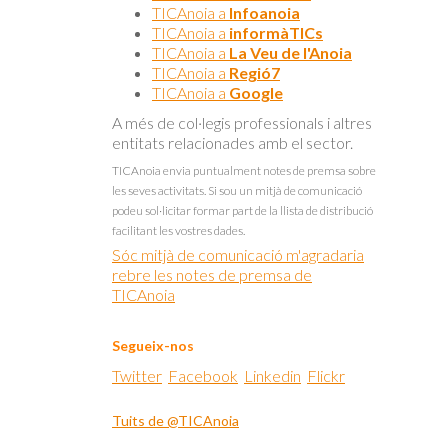
TICAnoia a
Infoanoia
TICAnoia a
informàTICs
TICAnoia a
La Veu de l'Anoia
TICAnoia a
Regió7
TICAnoia a
Google
A més de col·legis professionals i altres
entitats relacionades amb el sector.
TICAnoia envia puntualment notes de premsa sobre
les seves activitats. Si sou un mitjà de comunicació
podeu sol·licitar formar part de la llista de distribució
facilitant les vostres dades.
Sóc mitjà de comunicació m'agradaria
rebre les notes de premsa de
TICAnoia
Segueix-nos
Twitter
Facebook
Linkedin
Flickr
Tuits de @TICAnoia