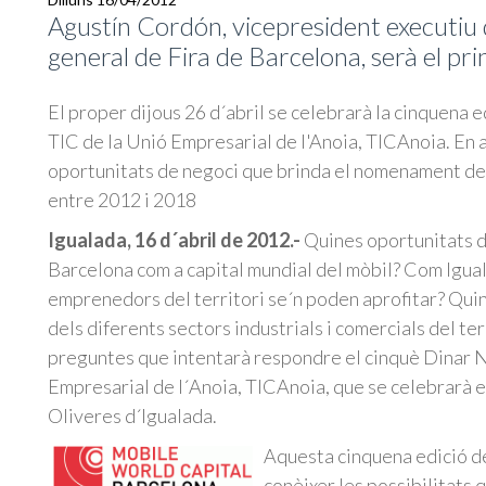
Agustín Cordón, vicepresident executiu
general de Fira de Barcelona, serà el pri
El proper dijous 26 d´abril se celebrarà la cinquena 
TIC de la Unió Empresarial de l'Anoia, TICAnoia. En 
oportunitats de negoci que brinda el nomenament de
entre 2012 i 2018
Igualada, 16 d´abril de 2012.-
Quines oportunitats 
Barcelona com a capital mundial del mòbil? Com Iguala
emprenedors del territori se´n poden aprofitar? Quin
dels diferents sectors industrials i comercials del te
preguntes que intentarà respondre el cinquè Dinar N
Empresarial de l´Anoia, TICAnoia, que se celebrarà el
Oliveres d´Igualada.
Aquesta cinquena edició d
conèixer les possibilitats 