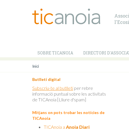
Associ
l'Ecos
SOBRE TICANOIA
DIRECTORI D'ASSOCIA
Inici
Butlletí digital
Subscriu-te al butlletí
per rebre
informació puntual sobre les activitats
de TICAnoia [Lliure d'spam]
Mitjans on pots trobar les notícies de
TICAnoia
TICAnoia a
Anoia Diari