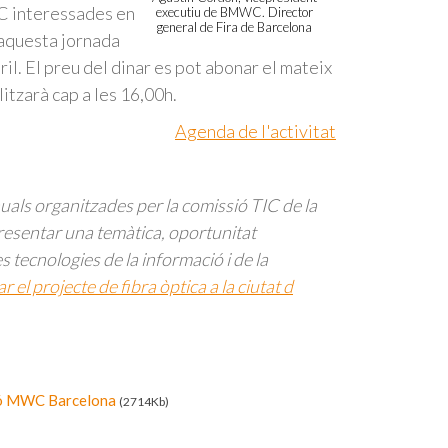
IC interessades en
executiu de BMWC. Director
general de Fira de Barcelona
aquesta jornada
il. El preu del dinar es pot abonar el mateix
litzarà cap a les 16,00h.
Agenda de l'activitat
ls organitzades per la comissió TIC de la
presentar una temàtica, oportunitat
s tecnologies de la informació i de la
 el projecte de fibra òptica a la ciutat d
ció MWC Barcelona
(2714Kb)