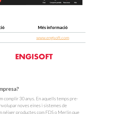
ció
Més informació
www.engisoft.com
empresa?
em complir 30 anys. En aquells temps pre-
envolupar noves eines i sistemes de
n néixer productes com FDS o Merlin que