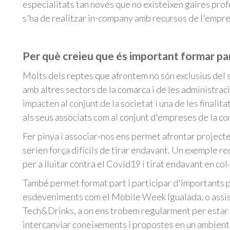
especialitats tan noves que no existeixen gaires prof
s'ha de realitzar in-company amb recursos de l'empre
Per què creieu que és important formar pa
Molts dels reptes que afrontem no són exclusius del s
amb altres sectors de la comarca i de les administraci
impacten al conjunt de la societat i una de les finalit
als seus associats com al conjunt d'empreses de la c
Fer pinya i associar-nos ens permet afrontar projecte
serien força difícils de tirar endavant. Un exemple re
per a lluitar contra el Covid19 i tirat endavant en co
També permet format part i participar d'importants 
esdeveniments com el Mobile Week Igualada, o assist
Tech&Drinks, a on ens trobem regularment per estar a
intercanviar coneixements i propostes en un ambient 