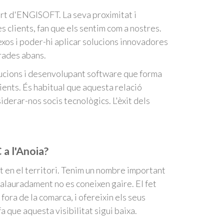
art d'ENGISOFT. La seva proximitat i
s clients, fan que els sentim com a nostres.
xos i poder-hi aplicar solucions innovadores
rades abans.
ucions i desenvolupant software que forma
ients. És habitual que aquesta relació
siderar-nos socis tecnològics. L'èxit dels
 a l'Anoia?
t en el territori. Tenim un nombre important
alauradament no es coneixen gaire. El fet
 fora de la comarca, i ofereixin els seus
a que aquesta visibilitat sigui baixa.