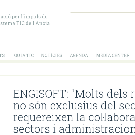
ació per l'impuls de
istema TIC de l'Anoia
TS
GUIA TIC
NOTÍCIES
AGENDA
MEDIA CENTER
ENGISOFT: ''Molts dels 
no són exclusius del sec
requereixen la col·labor
sectors i administracion