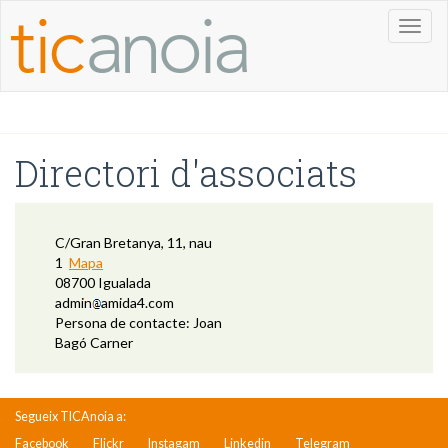
Toggl
naviga
Directori d'associats
C/Gran Bretanya, 11, nau
1
Mapa
08700 Igualada
admin
amida4.com
Persona de contacte: Joan
Bagó Carner
Segueix TICAnoia a:
Facebook
Flickr
Instagam
Linkedin
Telegram