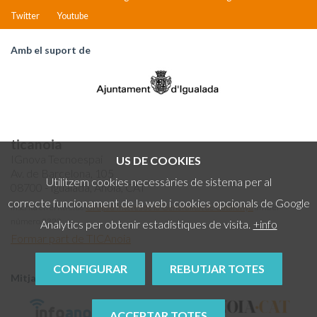
Twitter
Youtube
Amb el suport de
ticanoia
IGnova Tecnoespai
US DE COOKIES
Av. de Barcelona, 105
Utilitzem cookies necessàries de sistema per al
08700 - Igualada, Anoia, CAT
correcte funcionament de la web i cookies opcionals de Google
Inscrita en el Rtre. de
Grups d'Interès de la Generalitat de Catalunya
amb el
número 2322
Analytics per obtenir estadístiques de visita.
+info
Formar part de TICAnoia
CONFIGURAR
REBUTJAR TOTES
Mitjans col·laboradors
ACCEPTAR TOTES