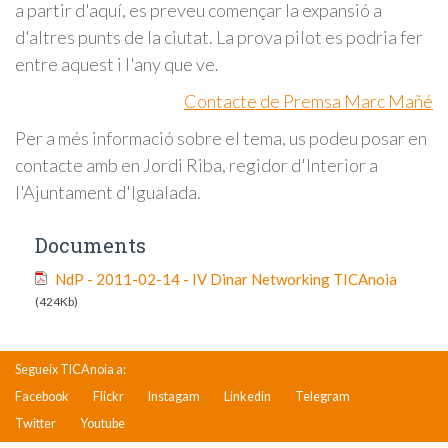
a partir d'aquí, es preveu començar la expansió a
d'altres punts de la ciutat. La prova pilot es podria fer
entre aquest i l'any que ve.
Contacte de Premsa Marc Mañé
Per a més informació sobre el tema, us podeu posar en
contacte amb en Jordi Riba, regidor d'Interior a
l'Ajuntament d'Igualada.
Documents
NdP - 2011-02-14 - IV Dinar Networking TICAnoia
(424Kb)
Segueix TICAnoia a:
Facebook
Flickr
Instagam
Linkedin
Telegram
Twitter
Youtube