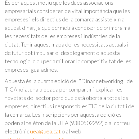
És per aquest motiu que les dues associacions
empresarials consideren de vital importància que les
empreses i els directius de la comarca assisteixin a
aquest dinar, ja que permetrà conèixer de primera mà
les necessitats de les empreses i indústries de la
ciutat. Tenir aquest mapa de les necessitats actuals i
de futur pot impulsar el desplegament d'aquesta
tecnologia, clau per a millorar la competitivitat de les
empreses igualadines.
Aquesta és la quarta edició del "Dinar networking" de
TICAnoia, una trobada per compartir i explicar les
novetats del sector però que està oberta a totes les
empreses, directius i responsables TIC de la ciutat i de
la comarca. Les inscripcions per aquesta edició es
poden al telèfon de la UEA (9380502292) o al correu
electrònic
uea@uea.cat
o al web