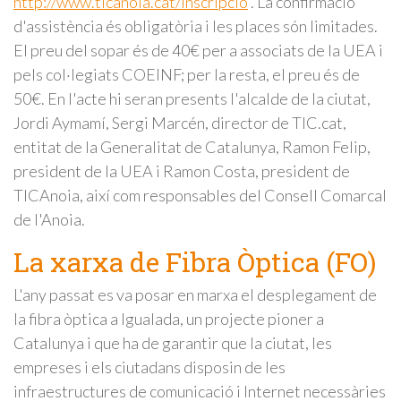
http://www.ticanoia.cat/inscripcio
. La confirmació
d'assistència és obligatòria i les places són limitades.
El preu del sopar és de 40€ per a associats de la UEA i
pels col·legiats COEINF; per la resta, el preu és de
50€. En l'acte hi seran presents l'alcalde de la ciutat,
Jordi Aymamí, Sergi Marcén, director de TIC.cat,
entitat de la Generalitat de Catalunya, Ramon Felip,
president de la UEA i Ramon Costa, president de
TICAnoia, així com responsables del Consell Comarcal
de l'Anoia.
La xarxa de Fibra Òptica (FO)
L'any passat es va posar en marxa el desplegament de
la fibra òptica a Igualada, un projecte pioner a
Catalunya i que ha de garantir que la ciutat, les
empreses i els ciutadans disposin de les
infraestructures de comunicació i Internet necessàries