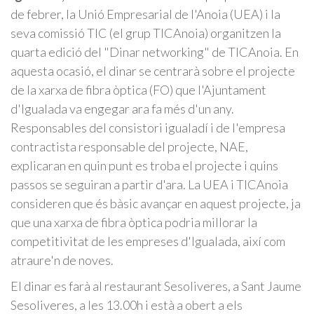
de febrer, la Unió Empresarial de l'Anoia (UEA) i la
seva comissió TIC (el grup TICAnoia) organitzen la
quarta edició del "Dinar networking" de TICAnoia. En
aquesta ocasió, el dinar se centrarà sobre el projecte
de la xarxa de fibra òptica (FO) que l'Ajuntament
d'Igualada va engegar ara fa més d'un any.
Responsables del consistori igualadí i de l'empresa
contractista responsable del projecte, NAE,
explicaran en quin punt es troba el projecte i quins
passos se seguiran a partir d'ara. La UEA i TICAnoia
consideren que és bàsic avançar en aquest projecte, ja
que una xarxa de fibra òptica podria millorar la
competitivitat de les empreses d'Igualada, així com
atraure'n de noves.
El dinar es farà al restaurant Sesoliveres, a Sant Jaume
Sesoliveres, a les 13.00h i està a obert a els