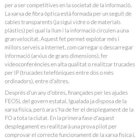
per a ser competitives en la societat de la informació.
La xarxa de fibra òptica està formada per un seguit de
cables transparents (ja sigui vidre o de materials
plàstics) pel qual la llum i la informació circulen a una
gran velocitat. Aquest fet permet explotar més i
millors serveis a Internet, com carregar o descarregar
informació (arxius de grans dimensions), fer
videoconferències en alta qualitat o realitzar trucades
per IP (trucades telefòniques entre dos o més
ordinadors), entre d'altres.
Després d'un any d'obres, finançades per les ajudes
FEOSL del govern estatal, Igualada ja disposa de la
xarxa física, però ara s'ha de fer el desplegament de la
FO a tota la ciutat. En la primera fase d'aquest
desplegament es realitzarà una prova pilot per
comprovar el correcte funcionament de la xarxa física i,