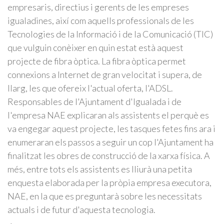
empresaris, directius i gerents de les empreses
igualadines, així com aquells professionals de les
Tecnologies de la Informació i de la Comunicació (TIC)
que vulguin conèixer en quin estat està aquest
projecte de fibra òptica. La fibra òptica permet
connexions a Internet de gran velocitat i supera, de
llarg, les que ofereix l'actual oferta, l'ADSL.
Responsables de l'Ajuntament d'Igualada i de
l'empresa NAE explicaran als assistents el perquè es
va engegar aquest projecte, les tasques fetes fins ara i
enumeraran els passos a seguir un cop l'Ajuntament ha
finalitzat les obres de construcció de la xarxa física. A
més, entre tots els assistents es lliurà una petita
enquesta elaborada per la pròpia empresa executora,
NAE, en la que es preguntarà sobre les necessitats
actuals i de futur d'aquesta tecnologia.