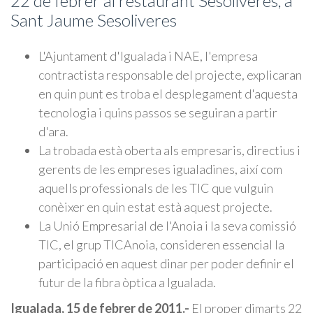
22 de febrer al restaurant Sesoliveres, a
Sant Jaume Sesoliveres
L'Ajuntament d'Igualada i NAE, l'empresa
contractista responsable del projecte, explicaran
en quin punt es troba el desplegament d'aquesta
tecnologia i quins passos se seguiran a partir
d'ara.
La trobada està oberta als empresaris, directius i
gerents de les empreses igualadines, així com
aquells professionals de les TIC que vulguin
conèixer en quin estat està aquest projecte.
La Unió Empresarial de l'Anoia i la seva comissió
TIC, el grup TICAnoia, consideren essencial la
participació en aquest dinar per poder definir el
futur de la fibra òptica a Igualada.
Igualada, 15 de febrer de 2011.-
El proper dimarts 22