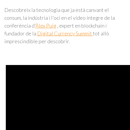
Descobreix la tecnologia que ja està canvant el
consum, la indústria i l'oci en el vídeo íntegre de la
conferència d'
Àlex Puig
, expert en blockchain i
fundador de la
Digital Currency Summit
tot allò
imprescindible per descobrir.