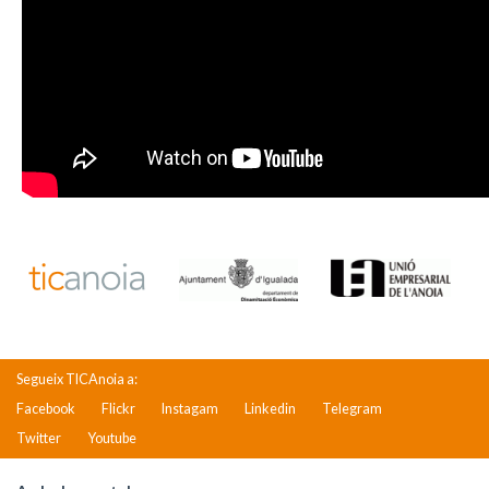
Segueix TICAnoia a:
Facebook
Flickr
Instagam
Linkedin
Telegram
Twitter
Youtube