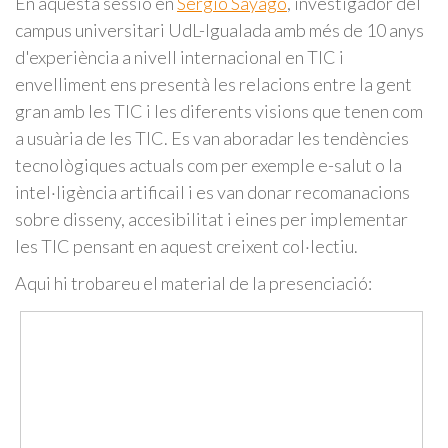
En aquesta sessió en
Sergio Sayago
, investigador del
campus universitari UdL-Igualada amb més de 10 anys
d'experiència a nivell internacional en TIC i
envelliment ens presentà les relacions entre la gent
gran amb les TIC i les diferents visions que tenen com
a usuària de les TIC. Es van aboradar les tendències
tecnològiques actuals com per exemple e-salut o la
intel·ligència artificail i es van donar recomanacions
sobre disseny, accesibilitat i eines per implementar
les TIC pensant en aquest creixent col·lectiu.
Aqui hi trobareu el material de la presenciació: