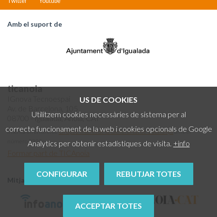
Twitter
Youtube
Amb el suport de
ticanoia
IGnova Tecnoespai
US DE COOKIES
Av. de Barcelona, 105
Utilitzem cookies necessàries de sistema per al
08700 - Igualada, Anoia, CAT
correcte funcionament de la web i cookies opcionals de Google
Inscrita en el Rtre. de
Grups d'Interès de la Generalitat de Catalunya
amb el
número 2322
Analytics per obtenir estadístiques de visita.
+info
Formar part de TICAnoia
CONFIGURAR
REBUTJAR TOTES
Mitjans col·laboradors
ACCEPTAR TOTES