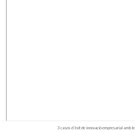
3 casos d´èxit de innovació empresarial amb l