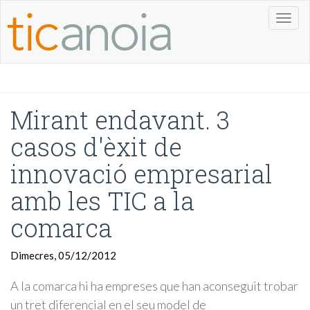
Toggl
naviga
Mirant endavant. 3
casos d'èxit de
innovació empresarial
amb les TIC a la
comarca
Dimecres, 05/12/2012
A la comarca hi ha empreses que han aconseguit trobar
un tret diferencial en el seu model de