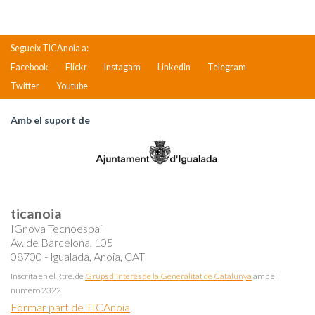
Segueix TICAnoia a:
Facebook
Flickr
Instagam
Linkedin
Telegram
Twitter
Youtube
Amb el suport de
ticanoia
IGnova Tecnoespai
Av. de Barcelona, 105
08700 - Igualada, Anoia, CAT
Inscrita en el Rtre. de
Grups d'Interès de la Generalitat de Catalunya
amb el
número 2322
Formar part de TICAnoia