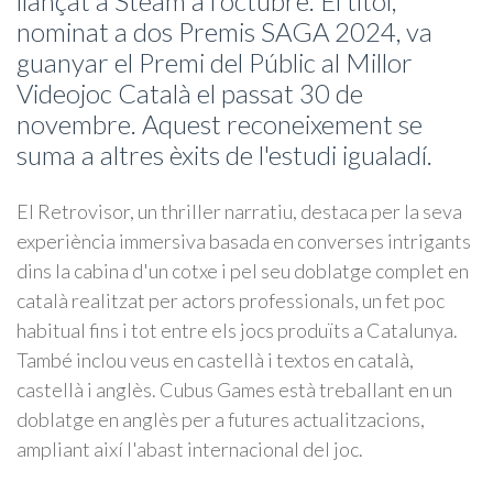
llançat a Steam a l'octubre. El títol,
nominat a dos Premis SAGA 2024, va
guanyar el Premi del Públic al Millor
Videojoc Català el passat 30 de
novembre. Aquest reconeixement se
suma a altres èxits de l'estudi igualadí.
El Retrovisor, un thriller narratiu, destaca per la seva
experiència immersiva basada en converses intrigants
dins la cabina d'un cotxe i pel seu doblatge complet en
català realitzat per actors professionals, un fet poc
habitual fins i tot entre els jocs produïts a Catalunya.
També inclou veus en castellà i textos en català,
castellà i anglès. Cubus Games està treballant en un
doblatge en anglès per a futures actualitzacions,
ampliant així l'abast internacional del joc.