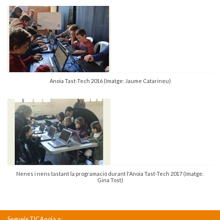
Anoia Tast-Tech 2016 (Imatge: Jaume Catarineu)
Nenes i nens tastant la programació durant l'Anoia Tast-Tech 2017 (Imatge:
Gina Tost)
Segueix TICAnoia a: