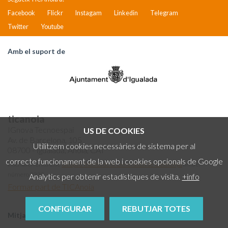
Facebook
Flickr
Instagam
Linkedin
Telegram
Twitter
Youtube
Amb el suport de
ticanoia
IGnova Tecnoespai
US DE COOKIES
Av. de Barcelona, 105
Utilitzem cookies necessàries de sistema per al
08700 - Igualada, Anoia, CAT
correcte funcionament de la web i cookies opcionals de Google
Inscrita en el Rtre. de
Grups d'Interès de la Generalitat de Catalunya
amb el
número 2322
Analytics per obtenir estadístiques de visita.
+info
Formar part de TICAnoia
CONFIGURAR
REBUTJAR TOTES
Mitjans col·laboradors