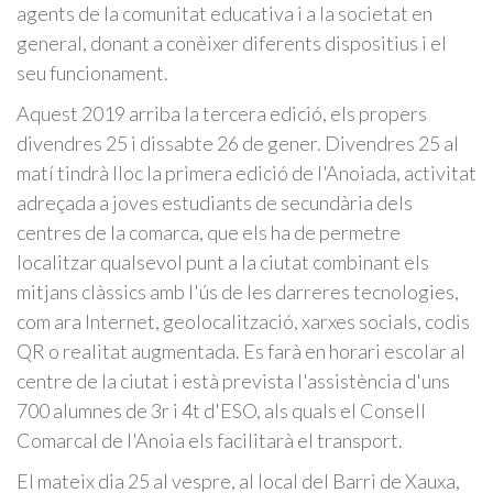
agents de la comunitat educativa i a la societat en
general, donant a conèixer diferents dispositius i el
seu funcionament.
Aquest 2019 arriba la tercera edició, els propers
divendres 25 i dissabte 26 de gener. Divendres 25 al
matí tindrà lloc la primera edició de l'Anoiada, activitat
adreçada a joves estudiants de secundària dels
centres de la comarca, que els ha de permetre
localitzar qualsevol punt a la ciutat combinant els
mitjans clàssics amb l'ús de les darreres tecnologies,
com ara Internet, geolocalització, xarxes socials, codis
QR o realitat augmentada. Es farà en horari escolar al
centre de la ciutat i està prevista l'assistència d'uns
700 alumnes de 3r i 4t d'ESO, als quals el Consell
Comarcal de l'Anoia els facilitarà el transport.
El mateix dia 25 al vespre, al local del Barri de Xauxa,