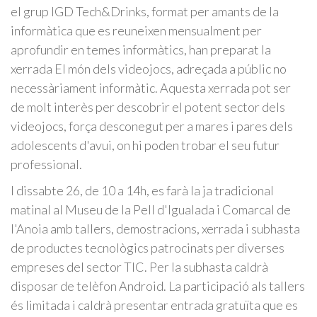
el grup IGD Tech&Drinks, format per amants de la
informàtica que es reuneixen mensualment per
aprofundir en temes informàtics, han preparat la
xerrada El món dels videojocs, adreçada a públic no
necessàriament informàtic. Aquesta xerrada pot ser
de molt interès per descobrir el potent sector dels
videojocs, força desconegut per a mares i pares dels
adolescents d'avui, on hi poden trobar el seu futur
professional.
I dissabte 26, de 10 a 14h, es farà la ja tradicional
matinal al Museu de la Pell d'Igualada i Comarcal de
l'Anoia amb tallers, demostracions, xerrada i subhasta
de productes tecnològics patrocinats per diverses
empreses del sector TIC. Per la subhasta caldrà
disposar de telèfon Android. La participació als tallers
és limitada i caldrà presentar entrada gratuïta que es