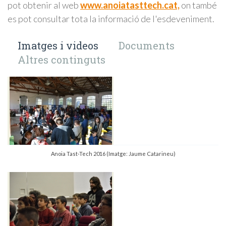
pot obtenir al web
www.anoiatasttech.cat,
on també
es pot consultar tota la informació de l'esdeveniment.
Imatges i videos
Documents
Altres continguts
Anoia Tast-Tech 2016 (Imatge: Jaume Catarineu)