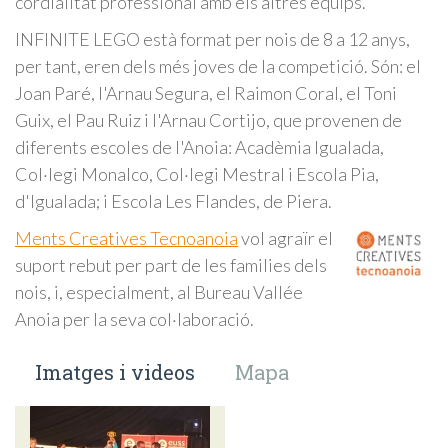
cordialitat professional amb els altres equips.
INFINITE LEGO està format per nois de 8 a 12 anys,
per tant, eren dels més joves de la competició. Són: el
Joan Paré, l'Arnau Segura, el Raimon Coral, el Toni
Guix, el Pau Ruiz i l'Arnau Cortijo, que provenen de
diferents escoles de l'Anoia: Acadèmia Igualada,
Col·legi Monalco, Col·legi Mestral i Escola Pia,
d'Igualada; i Escola Les Flandes, de Piera.
Ments Creatives Tecnoanoia
vol agraïr el
suport rebut per part de les families dels
nois, i, especialment, al Bureau Vallée
Anoia per la seva col·laboració.
Imatges i videos
Mapa