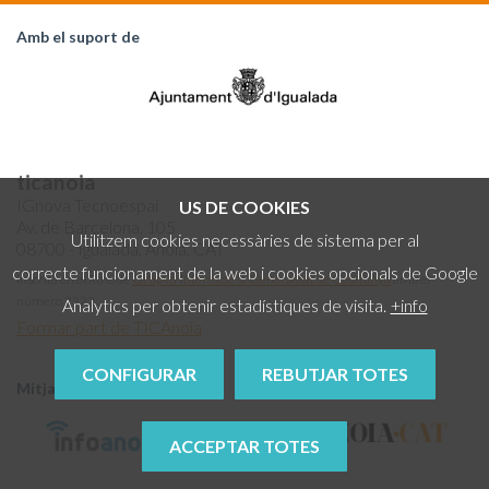
Amb el suport de
ticanoia
IGnova Tecnoespai
US DE COOKIES
Av. de Barcelona, 105
Utilitzem cookies necessàries de sistema per al
08700 - Igualada, Anoia, CAT
correcte funcionament de la web i cookies opcionals de Google
Inscrita en el Rtre. de
Grups d'Interès de la Generalitat de Catalunya
amb el
número 2322
Analytics per obtenir estadístiques de visita.
+info
Formar part de TICAnoia
CONFIGURAR
REBUTJAR TOTES
Mitjans col·laboradors
ACCEPTAR TOTES