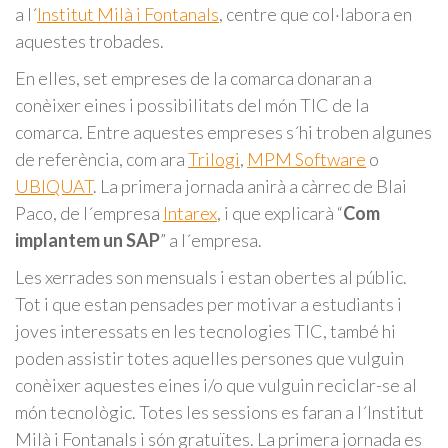
a l´
Institut Milà i Fontanals
, centre que col·labora en
aquestes trobades.
En elles, set empreses de la comarca donaran a
conèixer eines i possibilitats del món TIC de la
comarca. Entre aquestes empreses s´hi troben algunes
de referència, com ara
Trilogi
,
MPM Software
o
UBIQUAT
. La primera jornada anirà a càrrec de Blai
Paco, de l´empresa
Intarex
, i que explicarà “
Com
implantem un SAP
” a l´empresa.
Les xerrades son mensuals i estan obertes al públic.
Tot i que estan pensades per motivar a estudiants i
joves interessats en les tecnologies TIC, també hi
poden assistir totes aquelles persones que vulguin
conèixer aquestes eines i/o que vulguin reciclar-se al
món tecnològic. Totes les sessions es faran a l´Institut
Milà i Fontanals i són gratuïtes. La primera jornada es