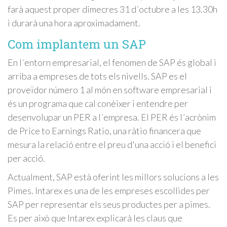
farà aquest proper dimecres 31 d´octubre a les 13.30h
i durarà una hora aproximadament.
Com implantem un SAP
En l´entorn empresarial, el fenomen de SAP és global i
arriba a empreses de tots els nivells. SAP es el
proveïdor número 1 al món en software empresarial i
és un programa que cal conèixer i entendre per
desenvolupar un PER a l´empresa. El PER és l´acrònim
de Price to Earnings Ratio, una ràtio financera que
mesura la relació entre el preu d'una acció i el benefici
per acció.
Actualment, SAP està oferint les millors solucions a les
Pimes. Intarex es una de les empreses escollides per
SAP per representar els seus productes per a pimes.
Es per això que Intarex explicarà les claus que