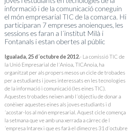
joves i estudiants en tecnologies de la
informació i de la comunicació coneguin
el món empresarial TIC de la comarca. Hi
participaran 7 empreses anoienques, les
sessions es faran a l´institut Milà i
Fontanals i estan obertes al públic
Igualada, 25 d´octubre de 2012.
- La comissió TIC de
la Unió Empresarial de l´Anioa, TICAnoia, ha
organitzat per als propers mesos un cicle de trobades
per a estudiants i joves interessats en les tecnologies
de la informació i comunicació (les eines TIC).
Aquestes trobades neixen amb l´objectiu de donar a
conèixer aquestes eines als joves estudiants i d
´acostar-los al món empresarial. Aquest cicle comença
la setmana que ve amb una xerrada a càrrec de l
´empresa Intarex i que es farà el dimecres 31 d´octubre