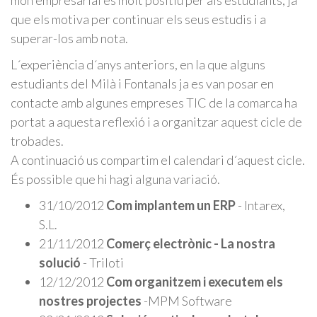
món empresarial és molt positiu per als estudiants, ja
que els motiva per continuar els seus estudis i a
superar-los amb nota.
L´experiència d´anys anteriors, en la que alguns
estudiants del Milà i Fontanals ja es van posar en
contacte amb algunes empreses TIC de la comarca ha
portat a aquesta reflexió i a organitzar aquest cicle de
trobades.
A continuació us compartim el calendari d´aquest cicle.
És possible que hi hagi alguna variació.
31/10/2012
Com implantem un ERP
- Intarex,
S.L.
21/11/2012
Comerç electrònic - La nostra
solució
- Triloti
12/12/2012
Com organitzem i executem els
nostres projectes
-MPM Software