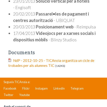
23/01/2013
Solució vertical per a hotels
- Engisoft
20/02/2013
Passarel•les de pagament i
centres autorització
- UBIQUAT
20/03/2013
Posicionament web
- Reimpulsa
17/04/2013
Videojocs per a xarxes socials i
dispositius mòbils
- Blinzy Studios
Documents
NdP - 2012-10-25 - TICAnoia organitza un cicle de
trobades per als alumnes TIC
(142Kb)
Segueix TICAnoia a:
Facebook
Flickr
Instagam
Linkedin
Telegram
Twitter
Youtube
Amb el suport de