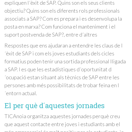
expliquen l´èxit de SAP. Quins son els seus clients
objectiu? Quins son els diferents rols professionals
associats a SAP? Com es prepara i es desenvolupa la
posta en marxa? Com funciona el manteniment i el
suport postvenda de SAP?, entre d´altres
Respostes que ens ajudaran a entendre les claus de l
´èxit de SAP i com els joves estudiants dels cicles
formatius poden tenir una sortida professional lligada
a SAP. I es que les estadístiques d´oportunitat d
´ocupació estan situant als tècnics de SAP entre les
persones amb més possibilitats de trobar feina en l
´entorn actual.
El per què d´aquestes jornades
TICAnoia organitza aquestes jornades perquè creu
que aquest contacte entre joves i estudiants amb el