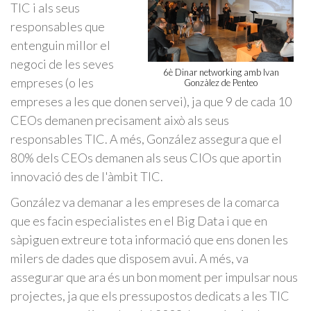
TIC i als seus
responsables que
entenguin millor el
negoci de les seves
6è Dinar networking amb Ivan
empreses (o les
Gonzàlez de Penteo
empreses a les que donen servei), ja que 9 de cada 10
CEOs demanen precisament això als seus
responsables TIC. A més, González assegura que el
80% dels CEOs demanen als seus CIOs que aportin
innovació des de l'àmbit TIC.
González va demanar a les empreses de la comarca
que es facin especialistes en el Big Data i que en
sàpiguen extreure tota informació que ens donen les
milers de dades que disposem avui. A més, va
assegurar que ara és un bon moment per impulsar nous
projectes, ja que els pressupostos dedicats a les TIC