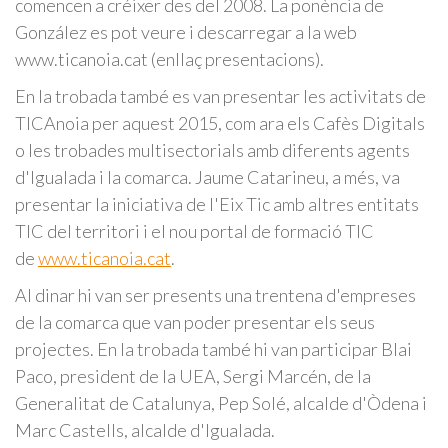
comencen a créixer des del 2008. La ponència de
González es pot veure i descarregar a la web
www.ticanoia.cat (enllaç presentacions).
En la trobada també es van presentar les activitats de
TICAnoia per aquest 2015, com ara els Cafès Digitals
o les trobades multisectorials amb diferents agents
d'Igualada i la comarca. Jaume Catarineu, a més, va
presentar la iniciativa de l'Eix Tic amb altres entitats
TIC del territori i el nou portal de formació TIC
de
www.ticanoia.cat
.
Al dinar hi van ser presents una trentena d'empreses
de la comarca que van poder presentar els seus
projectes. En la trobada també hi van participar Blai
Paco, president de la UEA, Sergi Marcén, de la
Generalitat de Catalunya, Pep Solé, alcalde d'Òdena i
Marc Castells, alcalde d'Igualada.