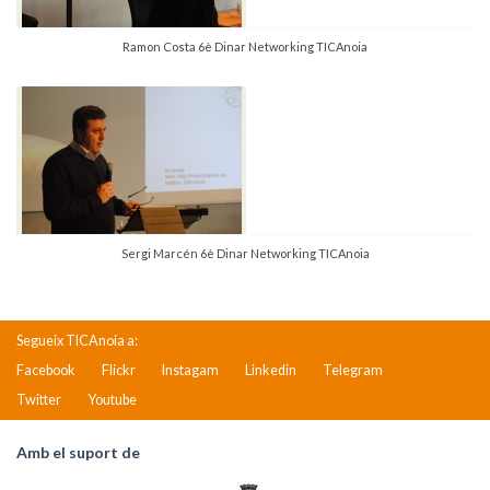
Ramon Costa 6è Dinar Networking TICAnoia
Sergi Marcén 6è Dinar Networking TICAnoia
Segueix TICAnoia a:
Facebook
Flickr
Instagam
Linkedin
Telegram
Twitter
Youtube
Amb el suport de