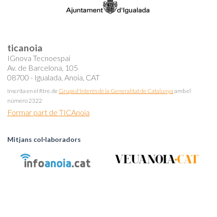
ticanoia
IGnova Tecnoespai
Av. de Barcelona, 105
08700 - Igualada, Anoia, CAT
Inscrita en el Rtre. de
Grups d'Interès de la Generalitat de Catalunya
amb el
número 2322
Formar part de TICAnoia
Mitjans col·laboradors