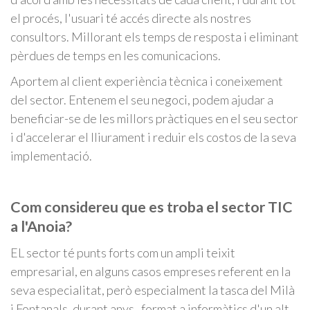
el procés, l'usuari té accés directe als nostres
consultors. Millorant els temps de resposta i eliminant
pèrdues de temps en les comunicacions.
Aportem al client experiència tècnica i coneixement
del sector. Entenem el seu negoci, podem ajudar a
beneficiar-se de les millors pràctiques en el seu sector
i d'accelerar el lliurament i reduir els costos de la seva
implementació.
Com considereu que es troba el sector TIC
a l'Anoia?
EL sector té punts forts com un ampli teixit
empresarial, en alguns casos empreses referent en la
seva especialitat, però especialment la tasca del Milà
i Fontanals, durant anys, format a informàtics d'un alt