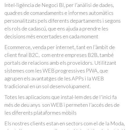
Intel·ligència de Negoci BI, per l'anàlisi de dades,
quadres de comandaments e informes automàtics
personalitzats pels diferents departaments i segons
els rols de cadascú, que ens ajuda a prendre les
decisions més encertades en cada moment
Ecommerce, venda per internet, tant en l'àmbit de
client final B2C, com entre empreses B2B, també
portals de relacions amb els proveïdors. Utilitzant
sistemes com les WEB progressives PWA, que
agrupen els avantatges de les APPs i la WEB
tradicional en un sol desenvolupament.
Totes les aplicacions que instal·lem des de l'inici fa
més de deu anys son WEB i permeten l'accés des de
les diferents plataformes mòbils
Els nostres clients estan en sectors com el de la Moda,