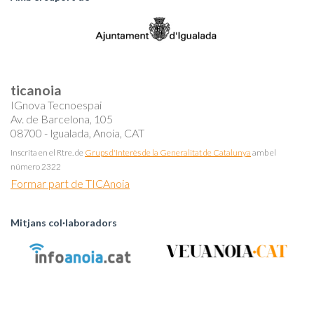
ticanoia
IGnova Tecnoespai
Av. de Barcelona, 105
08700 - Igualada, Anoia, CAT
Inscrita en el Rtre. de
Grups d'Interès de la Generalitat de Catalunya
amb el
número 2322
Formar part de TICAnoia
Mitjans col·laboradors