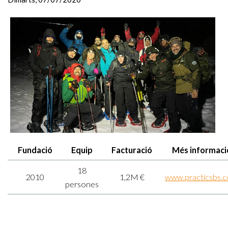
Fundació
Equip
Facturació
Més informaci
18
2010
1,2M €
www.practicsbs.
persones