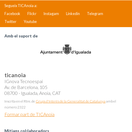
Segueix TICAnoia a:
Facebook
Flickr
Instagam
Linkedin
Telegram
Twitter
Youtube
Amb el suport de
ticanoia
IGnova Tecnoespai
Av. de Barcelona, 105
08700 - Igualada, Anoia, CAT
Inscrita en el Rtre. de
Grups d'Interès de la Generalitat de Catalunya
amb el
número 2322
Formar part de TICAnoia
Mitjans col·laboradors