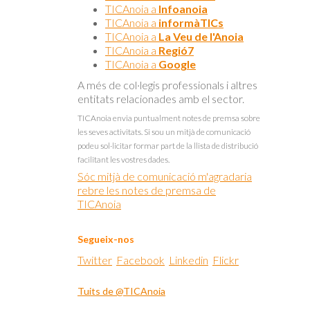
TICAnoia a
Infoanoia
TICAnoia a
informàTICs
TICAnoia a
La Veu de l'Anoia
TICAnoia a
Regió7
TICAnoia a
Google
A més de col·legis professionals i altres
entitats relacionades amb el sector.
TICAnoia envia puntualment notes de premsa sobre
les seves activitats. Si sou un mitjà de comunicació
podeu sol·licitar formar part de la llista de distribució
facilitant les vostres dades.
Sóc mitjà de comunicació m'agradaria
rebre les notes de premsa de
TICAnoia
Segueix-nos
Twitter
Facebook
Linkedin
Flickr
Tuits de @TICAnoia