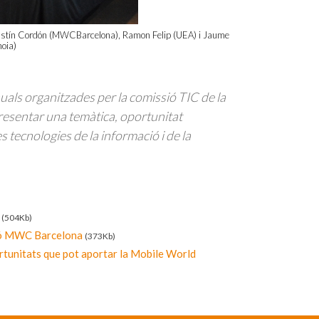
ustín Cordón (MWCBarcelona), Ramon Felip (UEA) i Jaume
oia)
ls organitzades per la comissió TIC de la
presentar una temàtica, oportunitat
s tecnologies de la informació i de la
a
(504Kb)
ció MWC Barcelona
(373Kb)
rtunitats que pot aportar la Mobile World