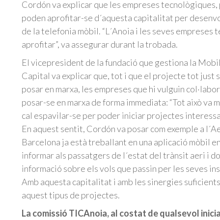
Cordón va explicar que les empreses tecnològiques, 
poden aprofitar-se d´aquesta capitalitat per desenvo
de la telefonia mòbil. “L´Anoia i les seves empreses 
aprofitar”, va assegurar durant la trobada.
El vicepresident de la fundació que gestiona la Mob
Capital va explicar que, tot i que el projecte tot just
posar en marxa, les empreses que hi vulguin col·labo
posar-se en marxa de forma immediata: “Tot això va mo
cal espavilar-se per poder iniciar projectes interessan
En aquest sentit, Cordón va posar com exemple a l´A
Barcelona ja està treballant en una aplicació mòbil en
informar als passatgers de l´estat del trànsit aeri i d
informació sobre els vols que passin per les seves ins
Amb aquesta capitalitat i amb les sinergies suficient
aquest tipus de projectes.
La comissió TICAnoia, al costat de qualsevol inici