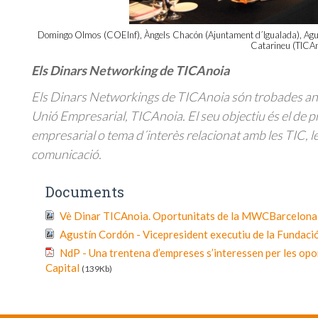
Domingo Olmos (COEInf), Àngels Chacón (Ajuntament d´Igualada), Ag
Catarineu (TICAn
Els Dinars Networking de TICAnoia
Els Dinars Networkings de TICAnoia són trobades anua
Unió Empresarial, TICAnoia. El seu objectiu és el de 
empresarial o tema d´interès relacionat amb les TIC, le
comunicació.
Documents
Vè Dinar TICAnoia. Oportunitats de la MWCBarcelon
Agustín Cordón - Vicepresident executiu de la Funda
NdP - Una trentena d’empreses s’interessen per les opo
Capital
(139Kb)