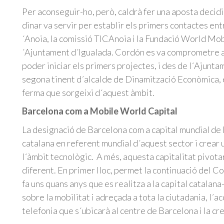
Per aconseguir-ho, però, caldrà fer una aposta decidi
dinar va servir per establir els primers contactes ent
´Anoia, la comissió TICAnoia i la Fundació World Mob
´Ajuntament d´Igualada. Cordón es va comprometre a 
poder iniciar els primers projectes, i des de l´Ajunt
segona tinent d´alcalde de Dinamització Econòmica, e
ferma que sorgeixi d´aquest àmbit.
Barcelona com a Mobile World Capital
La designació de Barcelona com a capital mundial de la
catalana en referent mundial d´aquest sector i crear
l´àmbit tecnològic. A més, aquesta capitalitat pivota
diferent. En primer lloc, permet la continuació del 
fa uns quans anys que es realitza a la capital catalana-,
sobre la mobilitat i adreçada a tota la ciutadania, l
telefonia que s´ubicarà al centre de Barcelona i la c