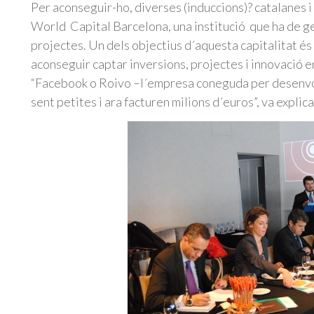
Per aconseguir-ho, diverses (induccions)? catalanes i
World Capital Barcelona, una institució que ha de ge
projectes. Un dels objectius d´aquesta capitalitat és
aconseguir captar inversions, projectes i innovació 
“Facebook o Roivo –l´empresa coneguda per desenvol
sent petites i ara facturen milions d´euros”, va explic