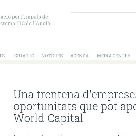
ació per l'impuls de
istema TIC de l'Anoia
TS
GUIA TIC
NOTÍCIES
AGENDA
MEDIA CENTER
Una trentena d'empreses
oportunitats que pot ap
World Capital