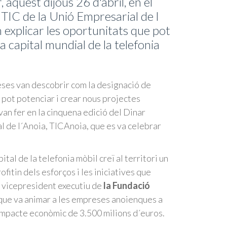
aquest dijous 26 d'abril, en el
TIC de la Unió Empresarial de l
 explicar les oportunitats que pot
 capital mundial de la telefonia
ses van descobrir com la designació de
 pot potenciar i crear nous projectes
van fer en la cinquena edició del Dinar
 de l´Anoia, TICAnoia, que es va celebrar
tal de la telefonia mòbil creï al territori un
itin dels esforços i les iniciatives que
el vicepresident executiu de
la Fundació
que va animar a les empreses anoienques a
 impacte econòmic de 3.500 milions d´euros.