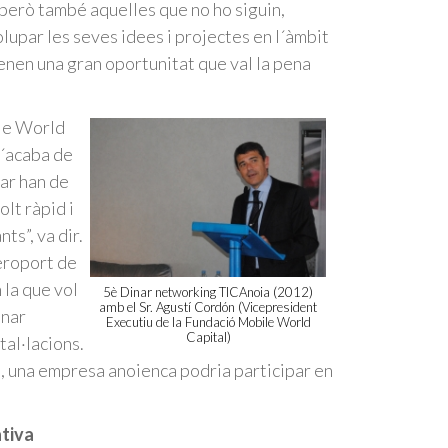
però també aquelles que no ho siguin,
lupar les seves idees i projectes en l´àmbit
tenen una gran oportunitat que val la pena
ile World
 s´acaba de
rar han de
lt ràpid i
ts”, va dir.
eroport de
 la que vol
5è Dinar networking TICAnoia (2012)
amb el Sr. Agustí Cordón (Vicepresident
onar
Executiu de la Fundació Mobile World
Capital)
tal·lacions.
s, una empresa anoienca podria participar en
ativa