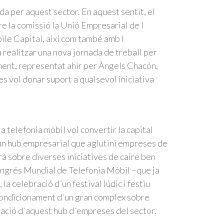
da per aquest sector. En aquest sentit, el
re la comissió la Unió Empresarial de l
ile Capital, així com també amb l
realitzar una nova jornada de treball per
ament, representat ahir per Àngels Chacón,
s vol donar suport a qualsevol iniciativa
 telefonia mòbil vol convertir la capital
 un hub empresarial que aglutini empreses de
rà sobre diverses iniciatives de caire ben
Congrés Mundial de Telefonia Mòbil –que ja
 la celebració d´un festival lúdic i festiu
´acondicionament d´un gran complex sobre
reació d´aquest hub d´empreses del sector.