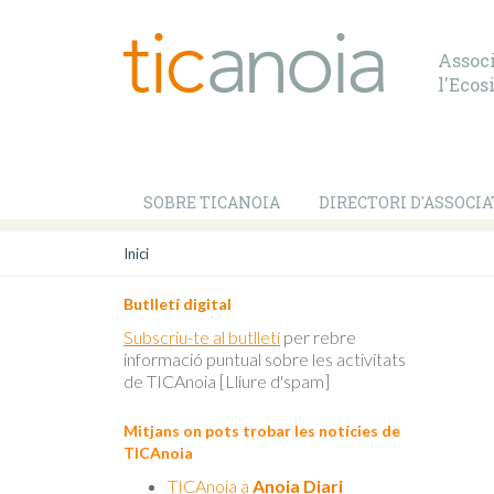
Associ
l'Ecos
SOBRE TICANOIA
DIRECTORI D'ASSOCIA
Inici
Butlletí digital
Subscriu-te al butlletí
per rebre
informació puntual sobre les activitats
de TICAnoia [Lliure d'spam]
Mitjans on pots trobar les notícies de
TICAnoia
TICAnoia a
Anoia Diari