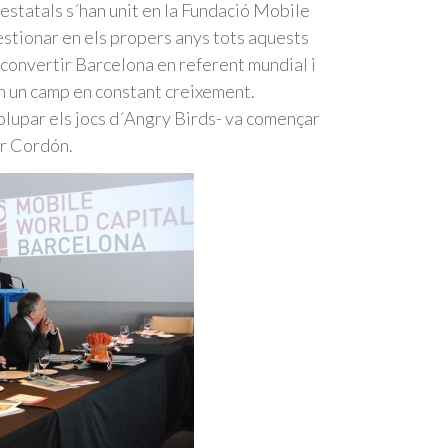
 estatals s´han unit en la Fundació Mobile
stionar en els propers anys tots aquests
 convertir Barcelona en referent mundial i
en un camp en constant creixement.
upar els jocs d´Angry Birds- va començar
ar Cordón.