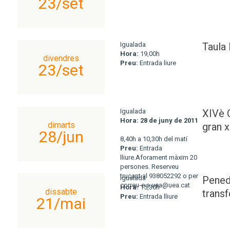
23/set
Igualada
Taula
Hora:
19,00h
divendres
Preu:
Entrada liure
23/set
Igualada
XIVè 
Hora:
28 de juny de 2011
dimarts
gran x
28/jun
8,40h a 10,30h del matí
Preu:
Entrada
lliure.Aforament màxim 20
persones. Reserveu
trucant al 938052292 o per
Igualada
Pened
correu-e a uea@uea.cat
Hora:
15,30h
dissabte
transf
Preu:
Entrada lliure
21/mai