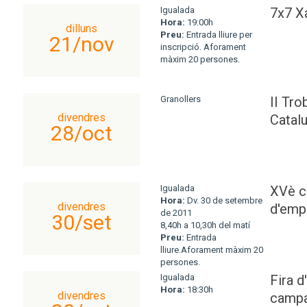
Igualada
7x7 Xa
Hora:
19:00h
dilluns
Preu:
Entrada lliure per
21/nov
inscripció. Aforament
màxim 20 persones.
Granollers
II Tro
divendres
Catal
28/oct
Igualada
XVè ca
Hora:
Dv. 30 de setembre
divendres
d'emp
de 2011
30/set
8,40h a 10,30h del matí
Preu:
Entrada
lliure.Aforament màxim 20
persones.
Igualada
Fira d
Hora:
18:30h
divendres
campa