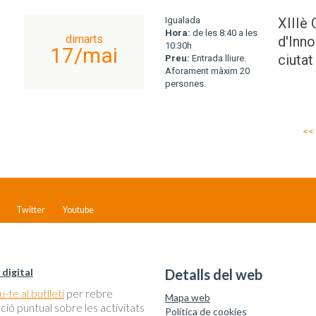
Igualada
XIIIè 
Hora:
de les 8:40 a les
dimarts
d'Inno
10:30h
17/mai
ciutat
Preu:
Entrada lliure.
Aforament màxim 20
persones.
<<
Twitter
Youtube
 digital
Detalls del web
-te al butlletí
per rebre
Mapa web
ció puntual sobre les activitats
Política de cookies