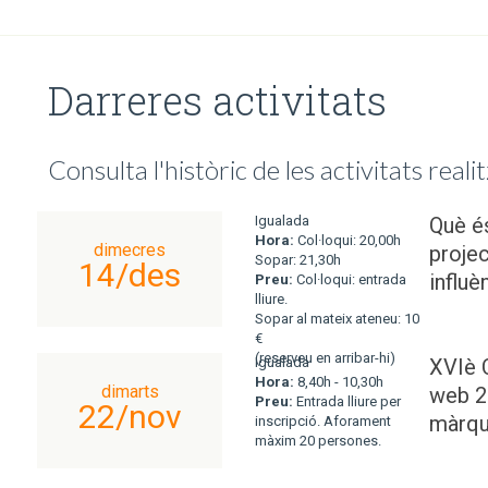
Darreres activitats
Consulta l'històric de les activitats reali
Igualada
Què é
Hora:
Col·loqui: 20,00h
dimecres
projec
Sopar: 21,30h
14/des
influè
Preu:
Col·loqui: entrada
lliure.
Sopar al mateix ateneu: 10
€
(reserveu en arribar-hi)
Igualada
XVIè C
Hora:
8,40h - 10,30h
dimarts
web 2.
Preu:
Entrada lliure per
22/nov
màrqu
inscripció. Aforament
màxim 20 persones.