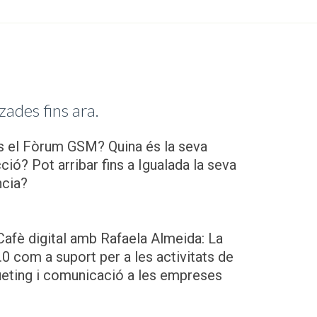
tzades fins ara.
s el Fòrum GSM? Quina és la seva
ció? Pot arribar fins a Igualada la seva
ncia?
afè digital amb Rafaela Almeida: La
0 com a suport per a les activitats de
eting i comunicació a les empreses