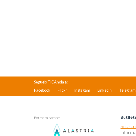
Segueix TICAnoia a:
Facebook
Flickr
Instagam
Linkedin
Telegram
Butlletí
Formem part de:
Subscriu
informa