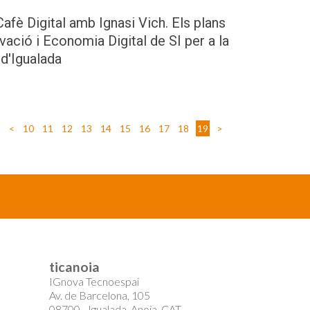
Cafè Digital amb Ignasi Vich. Els plans
vació i Economia Digital de SI per a la
 d'Igualada
<
10
11
12
13
14
15
16
17
18
19
>
ticanoia
IGnova Tecnoespai
Av. de Barcelona, 105
08700 - Igualada, Anoia, CAT