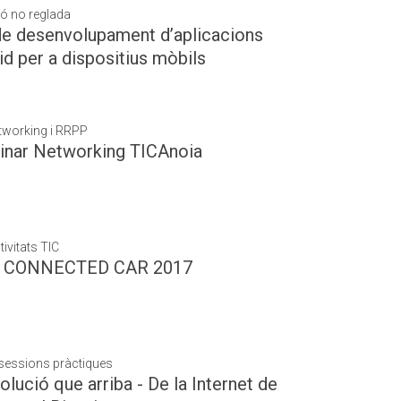
ó no reglada
de desenvolupament d’aplicacions
d per a dispositius mòbils
etworking i RRPP
Dinar Networking TICAnoia
tivitats TIC
e CONNECTED CAR 2017
i sessions pràctiques
olució que arriba - De la Internet de