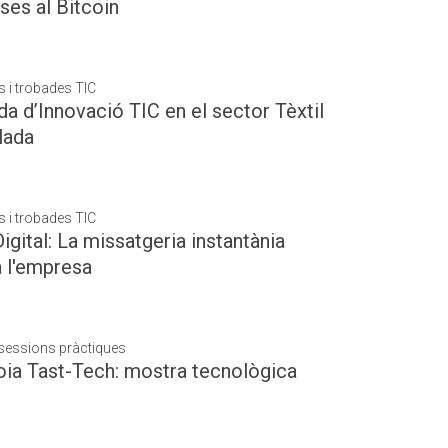
ses al Bitcoin
 i trobades TIC
a d’Innovació TIC en el sector Tèxtil
lada
 i trobades TIC
igital: La missatgeria instantània
a l'empresa
i sessions pràctiques
oia Tast-Tech: mostra tecnològica