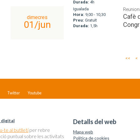
Durada:
4h
Igualada
Reunions
Hora:
9,00 - 10,30
Cafè d
dimecres
Preu:
Gratuït
01/jun
Congr
Durada:
1,5h
<<
<
Twitter
Youtube
 digital
Detalls del web
-te al butlletí
per rebre
Mapa web
ció puntual sobre les activitats
Política de cookies