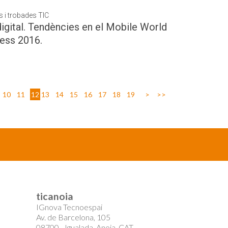
 i trobades TIC
igital. Tendències en el Mobile World
ess 2016.
10
11
12
13
14
15
16
17
18
19
>
>>
ticanoia
IGnova Tecnoespai
Av. de Barcelona, 105
08700 - Igualada, Anoia, CAT