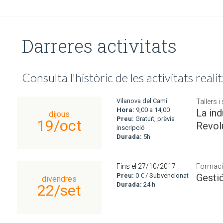
Darreres activitats
Consulta l'històric de les activitats reali
Vilanova del Camí
Tallers 
Hora:
9,00 a 14,00
La ind
dijous
Preu:
Gratuït, prèvia
19/oct
Revol
inscripció
Durada:
5h
Fins el 27/10/2017
Formaci
Preu:
0 € / Subvencionat
Gesti
divendres
Durada:
24 h
22/set