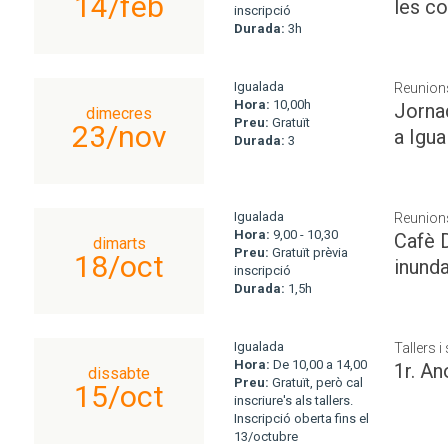
14/feb
les co
inscripció
Durada:
3h
Igualada
Reunions
Hora:
10,00h
Jornad
dimecres
Preu:
Gratuït
23/nov
a Igua
Durada:
3
Igualada
Reunions
Hora:
9,00 - 10,30
Cafè D
dimarts
Preu:
Gratuït prèvia
18/oct
inund
inscripció
Durada:
1,5h
Igualada
Tallers 
Hora:
De 10,00 a 14,00
1r. An
dissabte
Preu:
Gratuït, però cal
15/oct
inscriure's als tallers.
Inscripció oberta fins el
13/octubre