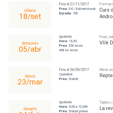
Fins el 21/11/2017
Formaci
Preu:
0 € / Subvencionat
Curs 
dilluns
Durada:
70h
18/set
Androi
Igualada
Fires, n
Hora:
13,30
VIIè 
dimecres
Preu:
35€ socis
05/abr
40€ no socis
Fins el 26/09/2017
Altres ac
Castellolí
Rept
dijous
Preu:
Gratuït
23/mar
Igualada
Tallers 
Hora:
9,00 a 12,00h
La rev
dimarts
Preu:
Gratuït prèvia