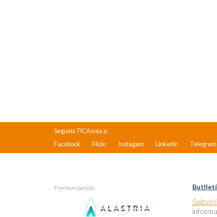
Segueix TICAnoia a:
Facebook
Flickr
Instagam
Linkedin
Telegram
Butlletí
Formem part de:
Subscriu
informa