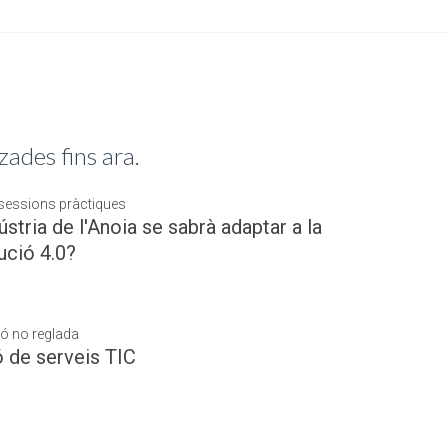
tzades fins ara.
i sessions pràctiques
ústria de l'Anoia se sabrà adaptar a la
ució 4.0?
ó no reglada
ó de serveis TIC