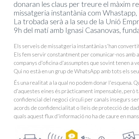
donaran les claus per treure el màxim r
missatgeria instantània com Whastapp
La trobada serà a la seu de la Unió Empres
9h del matí amb Ignasi Casanovas, fun
Els serveis de missatgeria instantània s'han convertit
Els fem servir constantment per comunicar-nos amb am
companys d'oficina d'assumptes que sovint tenen a ve
Qui no està en un grup de WhatsApp amb tots els seus
És una realitat a la qual no podem donar l'esquena. Q
d'aquestes eines és pràcticament impensable, però
confidencial del negoci circuli per canals insegurs se
acords de confidencialitat o lleis de protecció de da
quals aquest flux d'informació no ha de caure en mans 