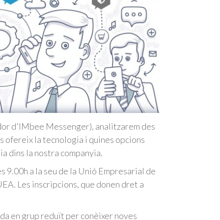
dador d'IMbee Messenger), analitzarem des
s ofereix la tecnologia i quines opcions
ia dins la nostra companyia.
les 9.00h a la seu de la Unió Empresarial de
 UEA. Les inscripcions, que donen dret a
da en grup reduït per conèixer noves