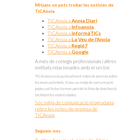
Mitjans on pots trobar les notícies de
TICAnoia
TICAnoia a
Anoia Diari
TICAnoia a
Infoanoia
TICAnoia a
informàTICs
TICAnoia a
La Veu de l'Anoia
TICAnoia a
Regió7
TICAnoia a
Google
A més de col·legis professionals i altres
entitats relacionades amb el sector.
TICAnoia envia puntualment notes de premsa sobre
les seves activitats. Si sou un mitjà de comunicació
podeu sol·licitar formar part de la llista de distribució
facilitant les vostres dades.
Sóc mitjà de comunicació m'agradaria
rebre les notes de premsa de
TICAnoia
Segueix-nos