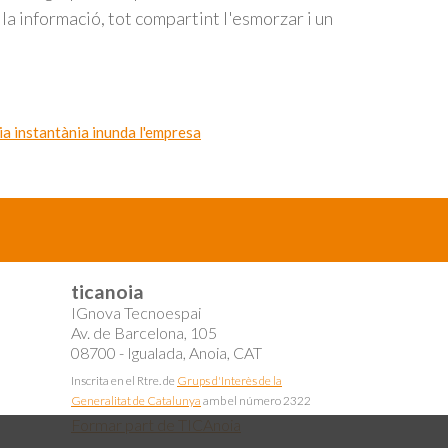
 la informació, tot compartint l'esmorzar i un
ia instantània inunda l'empresa
ticanoia
IGnova Tecnoespai
Av. de Barcelona, 105
08700 - Igualada, Anoia, CAT
Inscrita en el Rtre. de
Grups d'Interès de la
Generalitat de Catalunya
amb el número 2322
Formar part de TICAnoia