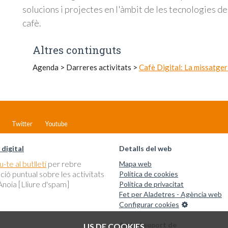
solucions i projectes en l'àmbit de les tecnologies de
cafè.
Altres continguts
Agenda
>
Darreres activitats
>
Cafè Digital: La missatger
Twitter
Youtube
 digital
Detalls del web
-te al butlletí
per rebre
Mapa web
ció puntual sobre les activitats
Política de cookies
noia [Lliure d'spam]
Política de privacitat
Fet per Aladetres - Agència web
Configurar cookies
Amb el suport de
US DE COOKIES