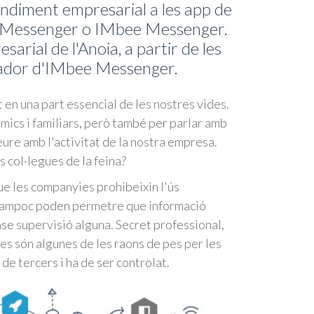
endiment empresarial a les app de
, Messenger o IMbee Messenger.
arial de l'Anoia, a partir de les
dador d'IMbee Messenger.
 en una part essencial de les nostres vides.
ics i familiars, però també per parlar amb
ure amb l'activitat de la nostra empresa.
 col·legues de la feina?
ue les companyies prohibeixin l'ús
 tampoc poden permetre que informació
nse supervisió alguna. Secret professional,
des són algunes de les raons de pes per les
de tercers i ha de ser controlat.