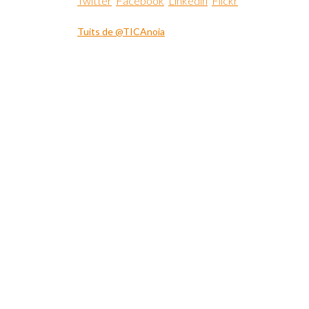
Twitter
Facebook
Linkedin
Flickr
Tuits de @TICAnoia