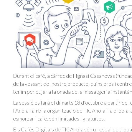
Durant el cafè, a càrrec de l'Ignasi Casanovas (fun
de la vessant del nostre producte, quins pros i contre
tenim per pujar a la onada de la missatgeria instantàn
La sessió es farà el dimarts 18 d'octubre a partir de 
l'Anoia i amb la organització de TICAnoia i la pròpia
esmorzar i cafè, són limitades i gratuïtes.
Els Cafès Digitals de TICAnoia són un espai de troba