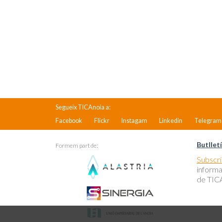
Segueix TICAnoia a:
Facebook
Flickr
Instagam
Linkedin
Telegram
Butlletí
Formem part de:
Subscriu
informa
de TICA