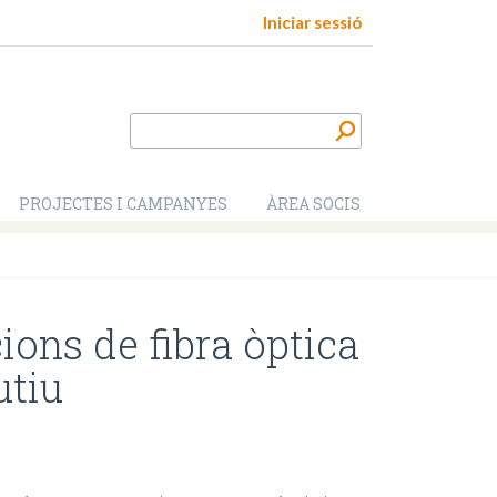
Iniciar sessió
PROJECTES I CAMPANYES
ÀREA SOCIS
ons de fibra òptica
utiu