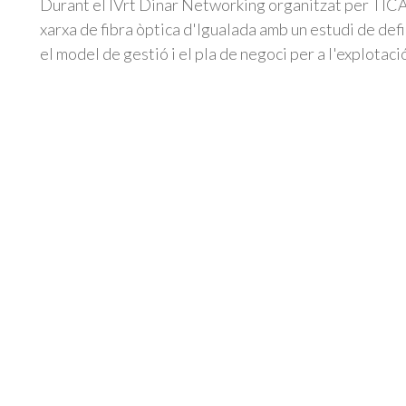
Durant el IVrt Dinar Networking organitzat per TICA
xarxa de fibra òptica d'Igualada amb un estudi de defin
el model de gestió i el pla de negoci per a l'explotaci