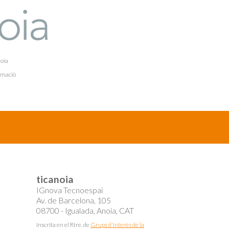
oia
rmació
ticanoia
IGnova Tecnoespai
Av. de Barcelona, 105
08700 - Igualada, Anoia, CAT
Inscrita en el Rtre. de
Grups d'Interès de la