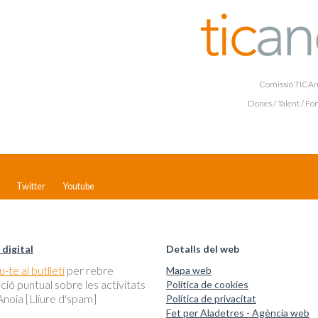
Comissió TICAn
Dones / Talent / Fo
Twitter
Youtube
 digital
Detalls del web
-te al butlletí
per rebre
Mapa web
ció puntual sobre les activitats
Política de cookies
noia [Lliure d'spam]
Política de privacitat
Fet per Aladetres - Agència web