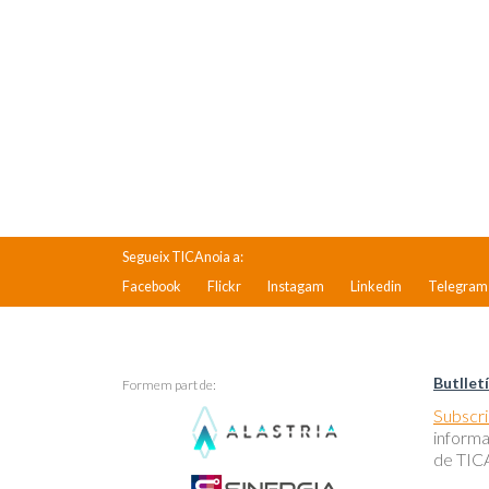
Segueix TICAnoia a:
Facebook
Flickr
Instagam
Linkedin
Telegram
Butlletí
Formem part de:
Subscriu
informa
de TICA