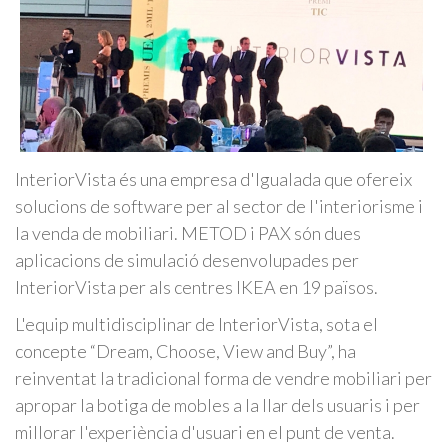
InteriorVista és una empresa d'Igualada que ofereix
solucions de software per al sector de l'interiorisme i
la venda de mobiliari. METOD i PAX són dues
aplicacions de simulació desenvolupades per
InteriorVista per als centres IKEA en 19 països.
L'equip multidisciplinar de InteriorVista, sota el
concepte “Dream, Choose, View and Buy”, ha
reinventat la tradicional forma de vendre mobiliari per
apropar la botiga de mobles a la llar dels usuaris i per
millorar l'experiència d'usuari en el punt de venta.