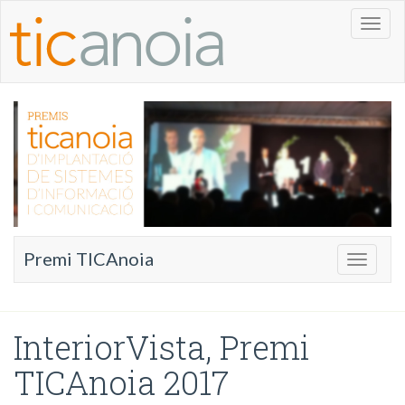
Toggl
naviga
Premi TICAnoia
Toggle
navigati
InteriorVista, Premi
TICAnoia 2017