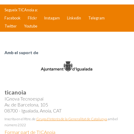
Segueix TICAnoia a:
Facebook
Flickr
Instagam
Linkedin
Telegram
Twitter
Youtube
Amb el suport de
ticanoia
IGnova Tecnoespai
Av. de Barcelona, 105
08700 - Igualada, Anoia, CAT
Inscrita en el Rtre. de
Grups d'Interès de la Generalitat de Catalunya
amb el
número 2322
Formar part de TICAnoia