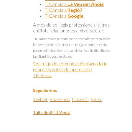
TICAnoia a
La Veu de l'Anoia
TICAnoia a
Regió7
TICAnoia a
Google
A més de col·legis professionals i altres
entitats relacionades amb el sector.
TICAnoia envia puntualment notes de premsa sobre
les seves activitats. Si sou un mitjà de comunicació
podeu sol·licitar formar part de la llista de distribució
facilitant les vostres dades.
Sóc mitjà de comunicació m'agradaria
rebre les notes de premsa de
TICAnoia
Segueix-nos
Twitter
Facebook
Linkedin
Flickr
Tuits de @TICAnoia