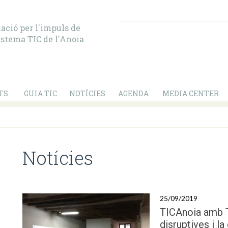
ació per l'impuls de
istema TIC de l'Anoia
TS
GUIA TIC
NOTÍCIES
AGENDA
MEDIA CENTER
Notícies
25/09/2019
TICAnoia amb 
disruptives i l