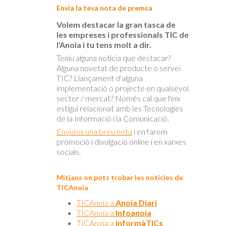
Envia la teva nota de premsa
Volem destacar la gran tasca de
les empreses i professionals TIC de
l'Anoia i tu tens molt a dir.
Teniu alguna notícia que destacar?
Alguna novetat de producte o servei
TIC? Llançament d'alguna
implementació o projecte en qualsevol
sector / mercat? Només cal que l'eix
estigui relacionat amb les Tecnologies
de la Informació i la Comunicació.
Envia'ns una breu nota
i en farem
promoció i divulgació online i en xarxes
socials.
Mitjans on pots trobar les notícies de
TICAnoia
TICAnoia a
Anoia Diari
TICAnoia a
Infoanoia
TICAnoia a
informàTICs