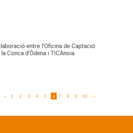
laboració entre l’Oficina de Captació
e la Conca d’Òdena i TICAnoia
<
1
2
3
4
5
6
7
8
9
10
>