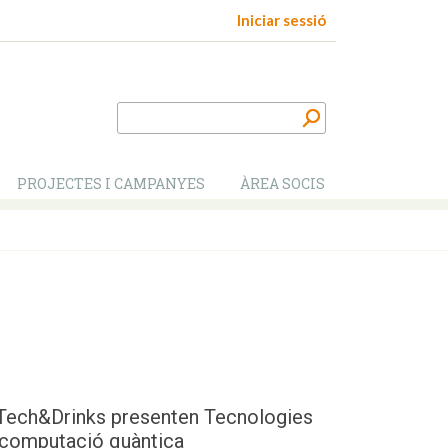
Iniciar sessió
PROJECTES I CAMPANYES
ÀREA SOCIS
Tech&Drinks presenten Tecnologies
a computació quàntica