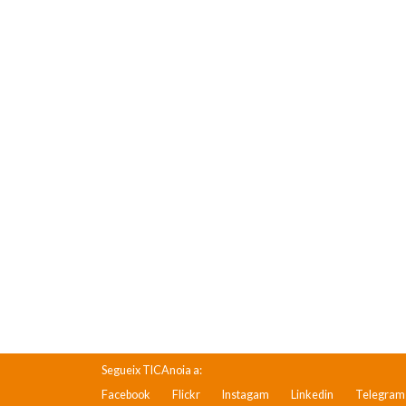
Segueix TICAnoia a:
Facebook
Flickr
Instagam
Linkedin
Telegram