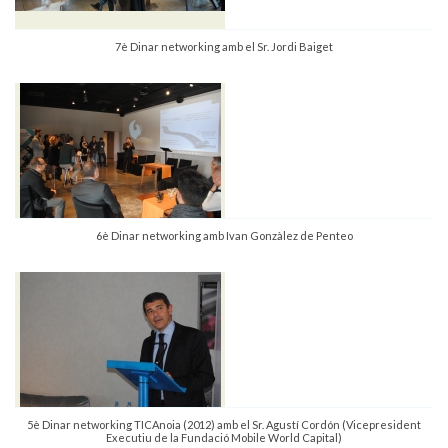
7è Dinar networking amb el Sr. Jordi Baiget
6è Dinar networking amb Ivan Gonzàlez de Penteo
5è Dinar networking TICAnoia (2012) amb el Sr. Agustí Cordón (Vicepresident
Executiu de la Fundació Mobile World Capital)