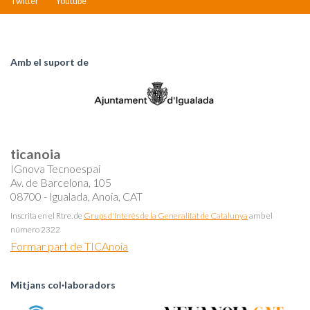
Twitter
Youtube
Amb el suport de
ticanoia
IGnova Tecnoespai
Av. de Barcelona, 105
08700 - Igualada, Anoia, CAT
Inscrita en el Rtre. de
Grups d'Interès de la Generalitat de Catalunya
amb el
número 2322
Formar part de TICAnoia
Mitjans col·laboradors